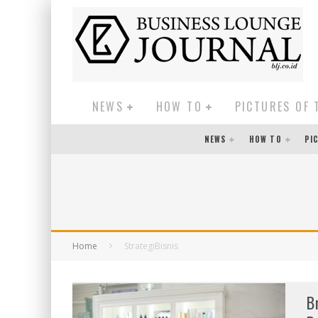
NEWS
HOW TO
PICTURES OF 
NEWS
HOW TO
PI
Home
StrategiBisnis
B