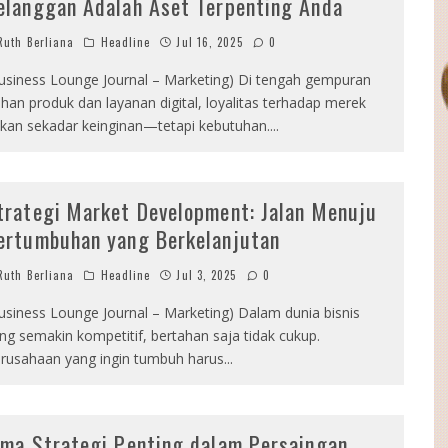
elanggan Adalah Aset Terpenting Anda
uth Berliana
Headline
Jul 16, 2025
0
usiness Lounge Journal – Marketing) Di tengah gempuran
lihan produk dan layanan digital, loyalitas terhadap merek
kan sekadar keinginan—tetapi kebutuhan.
...
trategi Market Development: Jalan Menuju
ertumbuhan yang Berkelanjutan
uth Berliana
Headline
Jul 3, 2025
0
usiness Lounge Journal – Marketing) Dalam dunia bisnis
ng semakin kompetitif, bertahan saja tidak cukup.
rusahaan yang ingin tumbuh harus
...
ima Strategi Penting dalam Persaingan