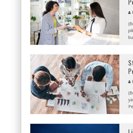
P
R
(B
pi
bu
S
P
R
(B
ya
Pe
L