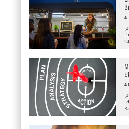
B
T
(B
du
ti
M
E
R
(B
ad
Ba