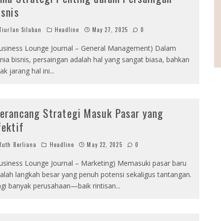
isnis
iurlan Silaban
Headline
May 27, 2025
0
usiness Lounge Journal – General Management) Dalam
nia bisnis, persaingan adalah hal yang sangat biasa, bahkan
dak jarang hal ini
...
erancang Strategi Masuk Pasar yang
fektif
uth Berliana
Headline
May 22, 2025
0
usiness Lounge Journal – Marketing) Memasuki pasar baru
alah langkah besar yang penuh potensi sekaligus tantangan.
gi banyak perusahaan—baik rintisan
...