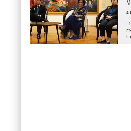
M
R
(B
me
bu