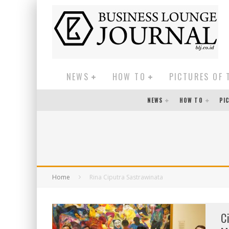
NEWS
HOW TO
PICTURES OF 
NEWS
HOW TO
PI
Home
Rina Ciputra Sastrawinata
C