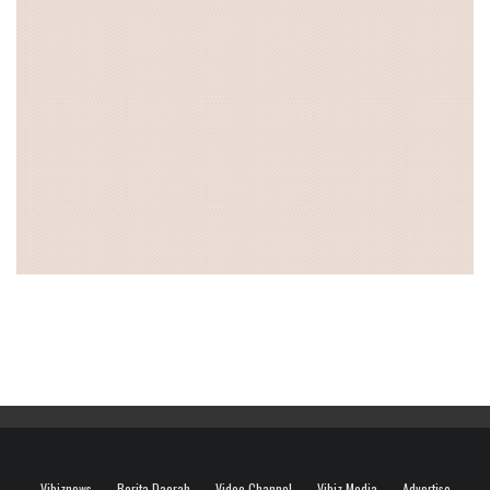
Vibiznews
Berita Daerah
Video Channel
Vibiz Media
Advertise