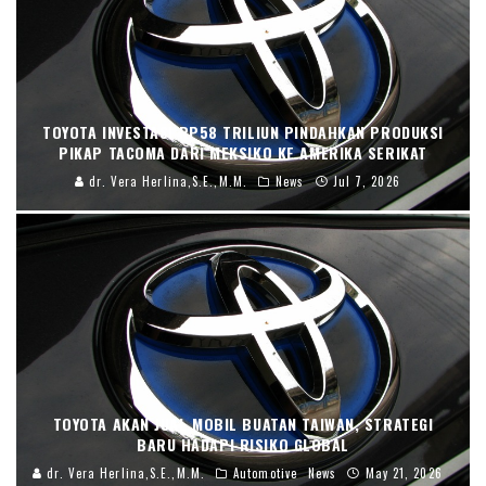
TOYOTA INVESTASI RP58 TRILIUN PINDAHKAN PRODUKSI
PIKAP TACOMA DARI MEKSIKO KE AMERIKA SERIKAT
dr. Vera Herlina,S.E.,M.M.
News
Jul 7, 2026
TOYOTA AKAN JUAL MOBIL BUATAN TAIWAN, STRATEGI
BARU HADAPI RISIKO GLOBAL
dr. Vera Herlina,S.E.,M.M.
Automotive
News
May 21, 2026