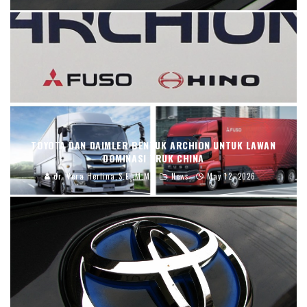
TOYOTA DAN DAIMLER BENTUK ARCHION UNTUK LAWAN
DOMINASI TRUK CHINA
dr. Vera Herlina,S.E.,M.M.
News
May 12, 2026