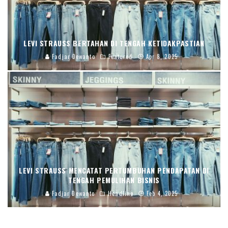
LEVI STRAUSS BERTAHAN DI TENGAH KETIDAKPASTIAN
Fadjar Dewanto
Featured
Apr 8, 2025
LEVI STRAUSS MENCATAT PERTUMBUHAN PENDAPATAN DI
TENGAH PEMULIHAN BISNIS
Fadjar Dewanto
Headline
Feb 4, 2025