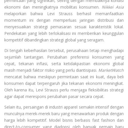
permintaan yang signifikan, seiring dengan membaiknya kondisi
ekonomi dan meningkatnya mobilitas konsumen.
Nikkei Asia
melaporkan bahwa Levi Strauss berhasil memanfaatkan
momentum ini dengan memperluas jaringan distribusi dan
menyesuaikan strategi pemasaran sesuai karakteristik lokal.
Pendekatan yang lebih terlokalisasi ini memberikan keunggulan
kompetitif dibandingkan strategi global yang seragam.
Di tengah keberhasilan tersebut, perusahaan tetap menghadapi
sejumlah tantangan. Perubahan preferensi konsumen yang
cepat, tekanan inflasi, serta ketidakpastian ekonomi global
masih menjadi faktor risiko yang perlu diantisipasi.
MarketWatch
mencatat bahwa meskipun permintaan saat ini kuat, daya beli
konsumen dapat terpengaruh jika tekanan ekonomi meningkat.
Oleh karena itu, Levi Strauss perlu menjaga fleksibilitas strategi
agar dapat merespons perubahan pasar secara cepat.
Selain itu, persaingan di industri apparel semakin intensif dengan
munculnya merek-merek baru yang menawarkan produk dengan
harga lebih kompetitif. Model bisnis berbasis fast fashion dan
direct-to-consumer yang diadopsi oleh banyak pemain baru