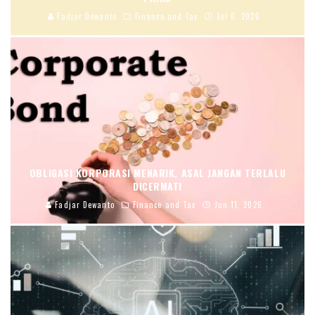
Fadjar Dewanto
Finance and Tax
Jul 6, 2026
OBLIGASI KORPORASI MENARIK, ASAL JANGAN TERLALU
DICERMATI
Fadjar Dewanto
Finance and Tax
Jun 11, 2026