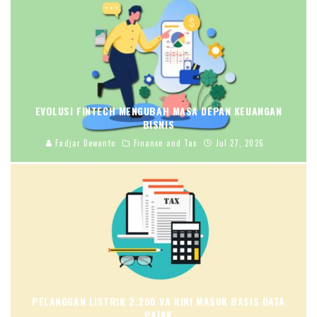
EVOLUSI FINTECH MENGUBAH MASA DEPAN KEUANGAN
BISNIS
Fadjar Dewanto
Finance and Tax
Jul 27, 2026
PELANGGAN LISTRIK 2.200 VA KINI MASUK BASIS DATA
PAJAK