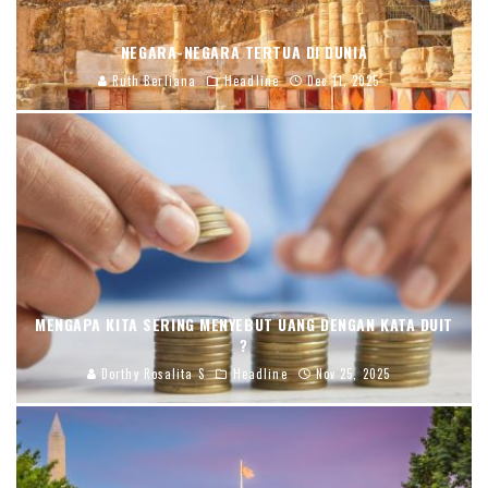
NEGARA-NEGARA TERTUA DI DUNIA
Ruth Berliana
Headline
Dec 11, 2025
MENGAPA KITA SERING MENYEBUT UANG DENGAN KATA DUIT
?
Dorthy Rosalita S
Headline
Nov 25, 2025