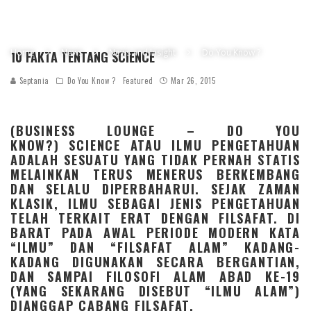
Home
News
News and Insight
Do You Know ?
10 FAKTA TENTANG SCIENCE
Septania
Do You Know ?
Featured
Mar 26, 2015
(BUSINESS LOUNGE – DO YOU
KNOW?) SCIENCE ATAU ILMU PENGETAHUAN
ADALAH SESUATU YANG TIDAK PERNAH STATIS
MELAINKAN TERUS MENERUS BERKEMBANG
DAN SELALU DIPERBAHARUI. SEJAK ZAMAN
KLASIK, ILMU SEBAGAI JENIS PENGETAHUAN
TELAH TERKAIT ERAT DENGAN FILSAFAT. DI
BARAT PADA AWAL PERIODE MODERN KATA
“ILMU” DAN “FILSAFAT ALAM” KADANG-
KADANG DIGUNAKAN SECARA BERGANTIAN,
DAN SAMPAI FILOSOFI ALAM ABAD KE-19
(YANG SEKARANG DISEBUT “ILMU ALAM”)
DIANGGAP CABANG FILSAFAT.