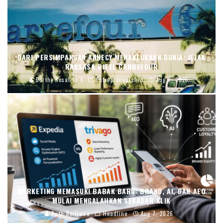
DARI PERSIMPANGAN ANNECY MENAKLUKKAN DUNIA: JEJAK
RAKSASA RITEL CARREFOUR
Dorthy Rosalita S
Entrepreneurship
Aug 7, 2026
MARKETING MEMASUKI BABAK BARU: BRAND, AI, DAN AEO
MULAI MENGALAHKAN SEKADAR KLIK
Ruth Berliana
Headline
Aug 7, 2026