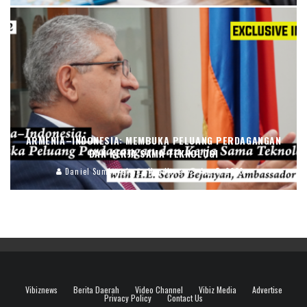
ARMENIA–INDONESIA: MEMBUKA PELUANG PERDAGANGAN
DAN KERJA SAMA TEKNOLOGI
Daniel Sumbayak
Headline
Aug 5, 2026
Vibiznews
Berita Daerah
Video Channel
Vibiz Media
Advertise
Privacy Policy
Contact Us