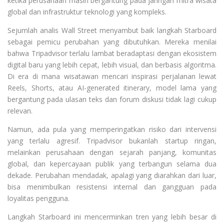
ketika perusahaan masih bergantung pada jaringan mitra wisata
global dan infrastruktur teknologi yang kompleks.
Sejumlah analis Wall Street menyambut baik langkah Starboard
sebagai pemicu perubahan yang dibutuhkan. Mereka menilai
bahwa Tripadvisor terlalu lambat beradaptasi dengan ekosistem
digital baru yang lebih cepat, lebih visual, dan berbasis algoritma.
Di era di mana wisatawan mencari inspirasi perjalanan lewat
Reels, Shorts, atau AI-generated itinerary, model lama yang
bergantung pada ulasan teks dan forum diskusi tidak lagi cukup
relevan.
Namun, ada pula yang memperingatkan risiko dari intervensi
yang terlalu agresif. Tripadvisor bukanlah startup ringan,
melainkan perusahaan dengan sejarah panjang, komunitas
global, dan kepercayaan publik yang terbangun selama dua
dekade. Perubahan mendadak, apalagi yang diarahkan dari luar,
bisa menimbulkan resistensi internal dan gangguan pada
loyalitas pengguna.
Langkah Starboard ini mencerminkan tren yang lebih besar di