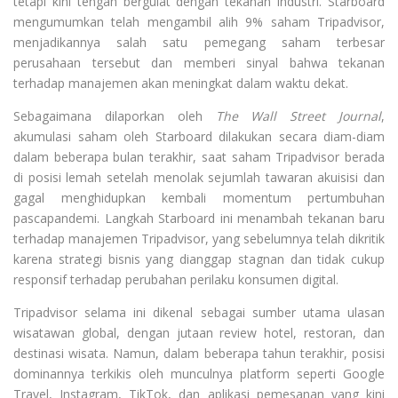
tetapi kini tengah bergulat dengan tekanan industri. Starboard
mengumumkan telah mengambil alih 9% saham Tripadvisor,
menjadikannya salah satu pemegang saham terbesar
perusahaan tersebut dan memberi sinyal bahwa tekanan
terhadap manajemen akan meningkat dalam waktu dekat.
Sebagaimana dilaporkan oleh
The Wall Street Journal
,
akumulasi saham oleh Starboard dilakukan secara diam-diam
dalam beberapa bulan terakhir, saat saham Tripadvisor berada
di posisi lemah setelah menolak sejumlah tawaran akuisisi dan
gagal menghidupkan kembali momentum pertumbuhan
pascapandemi. Langkah Starboard ini menambah tekanan baru
terhadap manajemen Tripadvisor, yang sebelumnya telah dikritik
karena strategi bisnis yang dianggap stagnan dan tidak cukup
responsif terhadap perubahan perilaku konsumen digital.
Tripadvisor selama ini dikenal sebagai sumber utama ulasan
wisatawan global, dengan jutaan review hotel, restoran, dan
destinasi wisata. Namun, dalam beberapa tahun terakhir, posisi
dominannya terkikis oleh munculnya platform seperti Google
Travel, Instagram, TikTok, dan aplikasi pemesanan yang kini