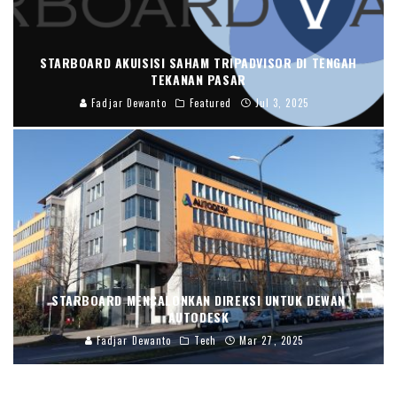
STARBOARD AKUISISI SAHAM TRIPADVISOR DI TENGAH
TEKANAN PASAR
Fadjar Dewanto
Featured
Jul 3, 2025
STARBOARD MENCALONKAN DIREKSI UNTUK DEWAN
AUTODESK
Fadjar Dewanto
Tech
Mar 27, 2025