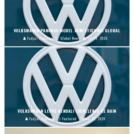
VOLKSWAGEN PANGKAS MODEL DEMI EFISIENSI GLOBAL
Fadjar Dewanto
Global News
Jul 14, 2026
VOLKSWAGEN LEPAS KENDALI EVERLLENCE KE BAIN
Fadjar Dewanto
Featured
Jun 30, 2026