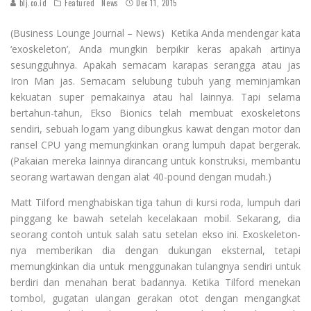
blj.co.id
Featured
News
Dec 11, 2015
(Business Lounge Journal – News) Ketika Anda mendengar kata
‘exoskeleton’, Anda mungkin berpikir keras apakah artinya
sesungguhnya. Apakah semacam karapas serangga atau jas
Iron Man jas. Semacam selubung tubuh yang meminjamkan
kekuatan super pemakainya atau hal lainnya. Tapi selama
bertahun-tahun, Ekso Bionics telah membuat exoskeletons
sendiri, sebuah logam yang dibungkus kawat dengan motor dan
ransel CPU yang memungkinkan orang lumpuh dapat bergerak.
(Pakaian mereka lainnya dirancang untuk konstruksi, membantu
seorang wartawan dengan alat 40-pound dengan mudah.)
Matt Tilford menghabiskan tiga tahun di kursi roda, lumpuh dari
pinggang ke bawah setelah kecelakaan mobil. Sekarang, dia
seorang contoh untuk salah satu setelan ekso ini. Exoskeleton-
nya memberikan dia dengan dukungan eksternal, tetapi
memungkinkan dia untuk menggunakan tulangnya sendiri untuk
berdiri dan menahan berat badannya. Ketika Tilford menekan
tombol, gugatan ulangan gerakan otot dengan mengangkat