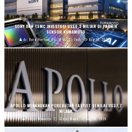
SONY DAN TSMC INVESTASI US$6,3 MILIAR DI PABRIK
SENSOR KUMAMOTO
dr. Vera Herlina,S.E.,M.M.
Tech
Aug 10, 2026
APOLLO MENANGKAN PEREBUTAN EASYJET SENILAI US$7,7
MILIAR
Fadjar Dewanto
Global News
Aug 10, 2026