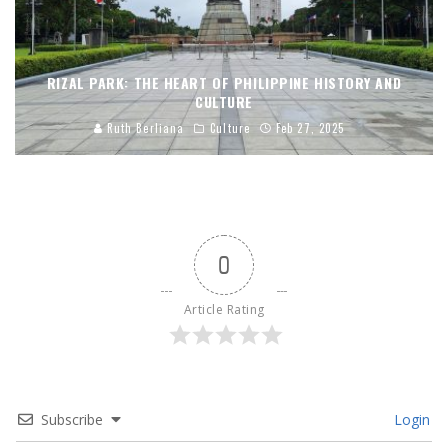
RIZAL PARK: THE HEART OF PHILIPPINE HISTORY AND
CULTURE
Ruth Berliana
Culture
Feb 27, 2025
0
Article Rating
Subscribe
Login