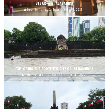
BESAR—INI ALASANNYA
Ruth Berliana
Travel
Dec 8, 2025
EXPLORING THE FORTIFIED CITY OF INTRAMUROS
Ruth Berliana
Headline
Feb 28, 2025