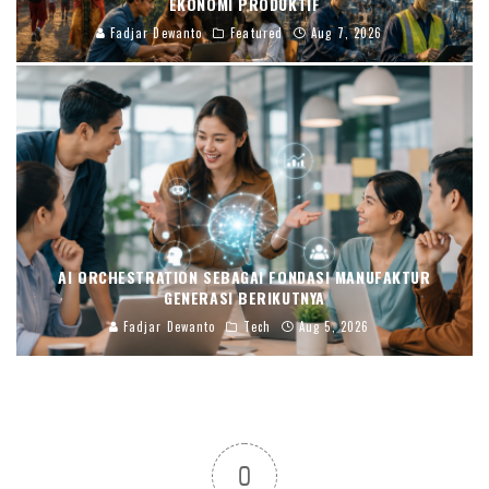
EKONOMI PRODUKTIF
Fadjar Dewanto
Featured
Aug 7, 2026
AI ORCHESTRATION SEBAGAI FONDASI MANUFAKTUR
GENERASI BERIKUTNYA
Fadjar Dewanto
Tech
Aug 5, 2026
0