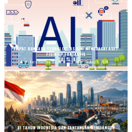
EMPAT RAKSASA TEKNOLOGI AS KINI MENGUASAI ASET
FISIK RP FANTASTIS
dr. Vera Herlina,S.E.,M.M.
Tech
Aug 7, 2026
81 TAHUN INDONESIA DAN TANTANGAN MEMBANGUN