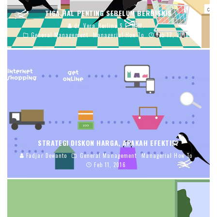
TIGA HAL PENTING SEBELUM BERBISNIS
dr. Vera Herlina,S.E.,M.M.
General Management
Managerial How To
Feb 17, 2016
STRATEGI DISKON HARGA, APAKAH EFEKTIF?
Fadjar Dewanto
General Management
Managerial How To
Feb 11, 2016