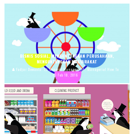
BISNIS SOSIAL, MENGUNTUNGKAN PERUSAHAAN,
MENGUNTUNGKAN MASYARAKAT
Fadjar Dewanto
General Management
Managerial How To
Feb 18, 2016