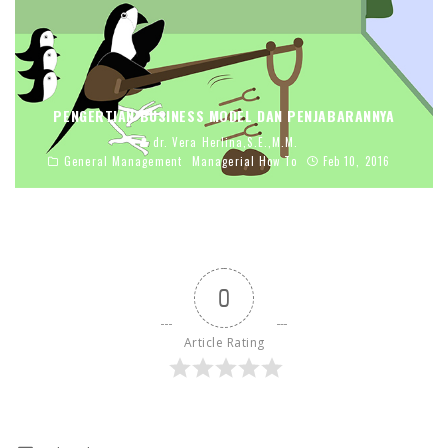
PENGERTIAN BUSINESS MODEL DAN PENJABARANNYA
dr. Vera Herlina,S.E.,M.M.
General Management
Managerial How To
Feb 10, 2016
0
Article Rating