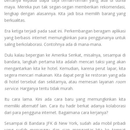
bertanya kepada siapa saja teman-teman yang ada di dunia
maya. Mereka pun tak segan-segan memberikan rekomendasi,
lengkap dengan alasannya. Kita jadi bisa memilih barang yang
berkualitas.
Era ketiga terjadi pada saat ini. Perkembangan beragam aplikasi
yang berbasis internet memungkinkan para penggunanya untuk
saling berkolaborasi. Contohnya ada di mana-mana.
Dulu kalau bepergian ke Amerika Serikat, misalnya, sesampai di
bandara, langkah pertama kita adalah mencari taksi yang akan
mengantarkan kita ke hotel. Kemudian, karena perut lapar, kita
segera mencari makanan. Kita dapat pergi ke restoran yang ada
di hotel tersebut dan sekitarnya, atau memesan layanan
room
service
. Harganya tentu tidak murah.
Itu cara lama. Kini ada cara baru yang memungkinkan kita
memiliki alternatif lain. Cara itu hadir berkat adanya kolaborasi
dari para pengguna internet. Bagaimana cara kerjanya?
Sesampai di Bandara JFK di New York, sudah ada mobil pribadi
yang sudah menunggu dan siap mengantar kita ke tempat