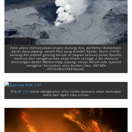
Foto udara menunjukkan erupsi Gunung Aso, perfektur Kumamoto,
barat daya Jepang, dalam foto yang diambil Kyodo, Senin (14/9).
Gunung Aso adalah gunung berapi di bagian selatan pulau Kyushu,
meletus dan mengeluarkan asap hitam setinggi 2 km menurut
keterangan Badan Meteorologi Jepang, tetapi belum ada laporan
mengenai kerusakan atau korban jiwa. ANTARA
FOTO/REUTERS/Kyodo.
Klik di
sini
untuk mengetahui nilai risiko bencana akan mencapai
lebih dari Rp65 ribu triliun.