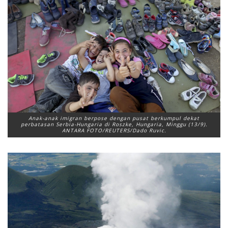
Anak-anak imigran berpose dengan pusat berkumpul dekat
perbatasan Serbia-Hungaria di Roszke, Hungaria, Minggu (13/9).
ANTARA FOTO/REUTERS/Dado Ruvic.