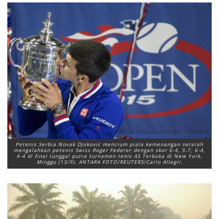
Petenis Serbia Novak Djokovic mencium piala kemenangan setelah
mengalahkan petenis Swiss Roger Federer dengan skor 6-4, 5-7, 6-4,
6-4 di final tunggal putra turnamen tenis AS Terbuka di New York,
Minggu (13/9). ANTARA FOTO/REUTERS/Carlo Allegri.