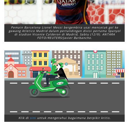
Pemain Barcelona Lionel Messi bergembira usai mencetak gol ke
gawang Atletico Madrid dalam pertandingan divisi pertama Spanyol
di stadion Vicente Calderon di Madrid, Sabtu (12/9). ANTARA
FOTO/REUTERS/Javier Barbancho.
Klik di
sini
untuk mengetahui bagaimana berpikir kritis.