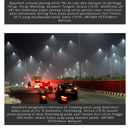
Sejumlah armada perang milik TNI AL tiba dan merapat di dermaga
Parigi, Parigi Moutong, Sulawesi Tengah, Selasa (15/9). Sedikitnya 20
KRI dan beberapa kapal perang asing serta perahu layar tradisional
akan melakukan Sailing Pass pada puncak pelaksanaan Sail Tomini
2015 yang dijadwalkan pada Sabtu (19/9). ANTARA FOTO/Basri
Marzuki.
Sejumlah pengendara melintas di simpang patal yang diselimuti
kabut asap di Jln. R Soekamto, Palembang, Selasa (15/9) malam.
Jarak pandang di Kota Palembang pada saat malam hari turun hingga
300 meter akibat kabut asap yang semakin pekat. ANTARA
FOTO/Nova Wahyudi.