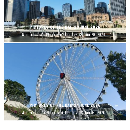
PICTURES OF THE DAY, 29 JUNE 2026
blj.co.id
Pictures of The Day
Jun 29, 2026
PICTURES OF THE DAY, 24 JUNE 2026
blj.co.id
Pictures of The Day
Jun 24, 2026