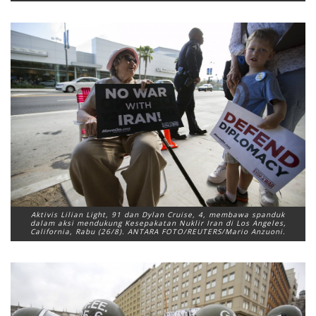
Aktivis Lilian Light, 91 dan Dylan Cruise, 4, membawa spanduk
dalam aksi mendukung Kesepakatan Nuklir Iran di Los Angeles,
California, Rabu (26/8). ANTARA FOTO/REUTERS/Mario Anzuoni.