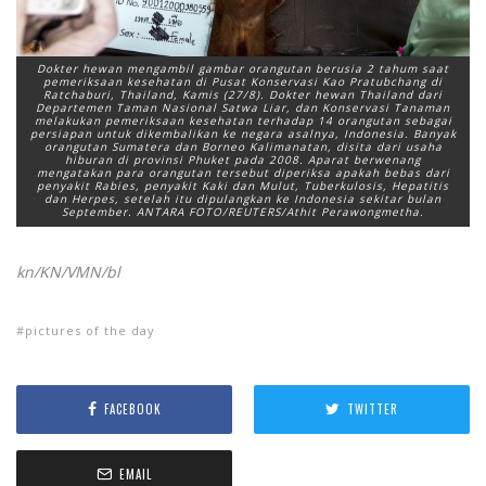
Dokter hewan mengambil gambar orangutan berusia 2 tahum saat
pemeriksaan kesehatan di Pusat Konservasi Kao Pratubchang di
Ratchaburi, Thailand, Kamis (27/8). Dokter hewan Thailand dari
Departemen Taman Nasional Satwa Liar, dan Konservasi Tanaman
melakukan pemeriksaan kesehatan terhadap 14 orangutan sebagai
persiapan untuk dikembalikan ke negara asalnya, Indonesia. Banyak
orangutan Sumatera dan Borneo Kalimanatan, disita dari usaha
hiburan di provinsi Phuket pada 2008. Aparat berwenang
mengatakan para orangutan tersebut diperiksa apakah bebas dari
penyakit Rabies, penyakit Kaki dan Mulut, Tuberkulosis, Hepatitis
dan Herpes, setelah itu dipulangkan ke Indonesia sekitar bulan
September. ANTARA FOTO/REUTERS/Athit Perawongmetha.
kn/KN/VMN/bl
pictures of the day
FACEBOOK
TWITTER
EMAIL