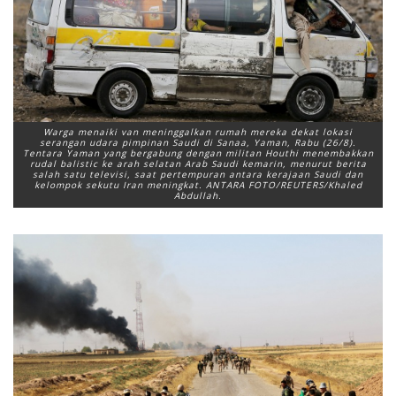
Warga menaiki van meninggalkan rumah mereka dekat lokasi
serangan udara pimpinan Saudi di Sanaa, Yaman, Rabu (26/8).
Tentara Yaman yang bergabung dengan militan Houthi menembakkan
rudal balistic ke arah selatan Arab Saudi kemarin, menurut berita
salah satu televisi, saat pertempuran antara kerajaan Saudi dan
kelompok sekutu Iran meningkat. ANTARA FOTO/REUTERS/Khaled
Abdullah.