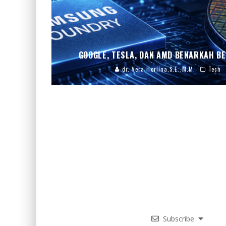
GOOGLE, TESLA, DAN AMD BENARKAH B
dr. Vera Herlina,S.E.,M.M.
Tech
Subscribe