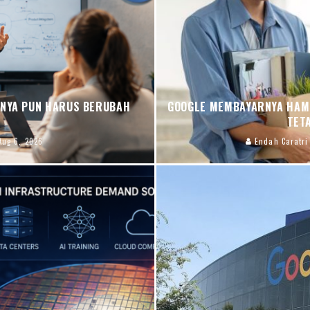
INYA PUN HARUS BERUBAH
GOOGLE MEMBAYARNYA HAMP
TET
Aug 6, 2026
Endah Caratri