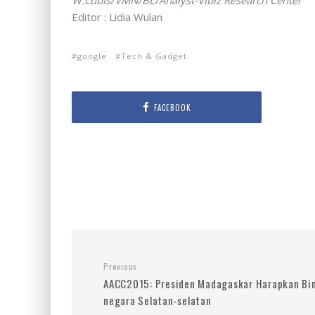
W.Lubis/VMN/BL/Analyst-Vibiz Research Center
Editor : Lidia Wulan
google
Tech & Gadget
FACEBOOK
Previous
AACC2015: Presiden Madagaskar Harapkan Bi
negara Selatan-selatan