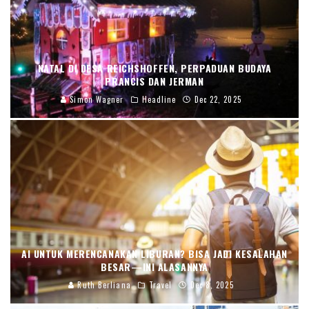
NATAL DI DESA REICHSHOFFEN, PERPADUAN BUDAYA
PRANCIS DAN JERMAN
Simon Wagner
Headline
Dec 22, 2025
AI UNTUK MERENCANAKAN LIBURAN? BISA JADI KESALAHAN
BESAR—INI ALASANNYA
Ruth Berliana
Travel
Dec 8, 2025