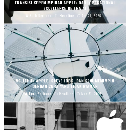
TRANSISI KEPEMIMPINAN APPLE: DARI OPERATIONAL
EXCELLENCE KE ERA AI
Ruth Berliana
Headline
Apr 21, 2026
50 TAHUN APPLE: STEVE JOBS, DAN SENI MEMIMPIN
DENGAN CARA YANG TIDAK NYAMAN
Ruth Berliana
Headline
Mar 31, 2026