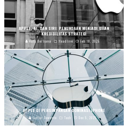
APPLE, AI, DAN SIRI: PENUNDAAN MENJADI UJIAN
KREDIBILITAS STRATEGI
Ruth Berliana
Headline
Feb 18, 2026
APPLE DI PERSIMPANGAN DOMINASI IPHONE
Fadjar Dewanto
Tech
Dec 5, 2025