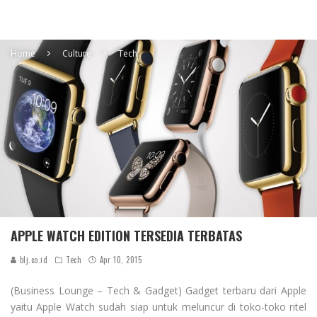
Home
Culture
Tech
APPLE WATCH EDITION TERSEDIA TERBATAS
blj.co.id
Tech
Apr 10, 2015
(Business Lounge – Tech & Gadget) Gadget terbaru dari Apple
yaitu Apple Watch sudah siap untuk meluncur di toko-toko ritel