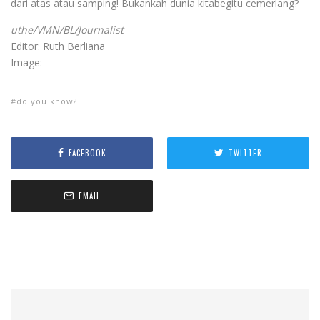
dari atas atau samping! Bukankah dunia kitabegitu cemerlang?
uthe/VMN/BL/Journalist
Editor: Ruth Berliana
Image:
do you know?
FACEBOOK
TWITTER
EMAIL