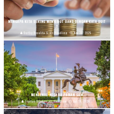
MENGAPA KITA SERING MENYEBUT UANG DENGAN KATA DUIT
?
Dorthy Rosalita S
Headline
Nov 25, 2025
MENGENAL NEGARA PAMAN SAM
Tiurlan Silaban
Headline
Jul 19, 2024