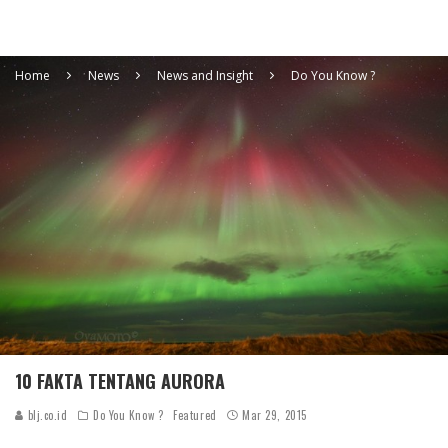
Home
News
News and Insight
Do You Know ?
10 FAKTA TENTANG AURORA
blj.co.id
Do You Know ?
Featured
Mar 29, 2015