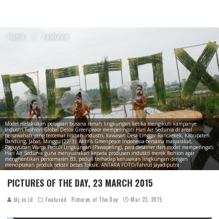
Home
Featured
Model melakukan peragaan busana ramah lingkungan ketika mengikuti kampanye
Industri Fashion Global Detox Greenpeace memperingati Hari Air Sedunia di areal
persawahan yang tercemar limbah industri, kawasan Desa Linggar Rancaekek, Kabupaten
Bandung, Jabar, Minggu (22/3). Aktifis Greenpeace Indonesia bersama masyarakat,
Paguyuban Warga Peduli Lingkungan (Pawapeling), para desainer dan model memperingati
Hari Air Sedunia guna menyuarakan kepada produsen industri merek fashion agar
menghentikan pencemaran B3, peduli terhadap kerusakan lingkungan dengan
menciptakan produk tekstil bebas Toksik. ANTARA FOTO/Fahrul Jayadiputra.
PICTURES OF THE DAY, 23 MARCH 2015
blj.co.id
Featured
Pictures of The Day
Mar 23, 2015