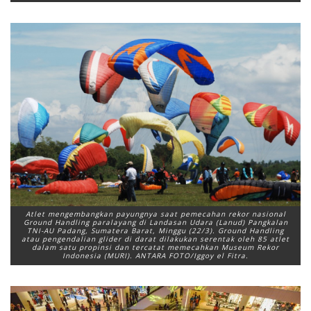
Atlet mengembangkan payungnya saat pemecahan rekor nasional
Ground Handling paralayang di Landasan Udara (Lanud) Pangkalan
TNI-AU Padang, Sumatera Barat, Minggu (22/3). Ground Handling
atau pengendalian glider di darat dilakukan serentak oleh 85 atlet
dalam satu propinsi dan tercatat memecahkan Museum Rekor
Indonesia (MURI). ANTARA FOTO/Iggoy el Fitra.