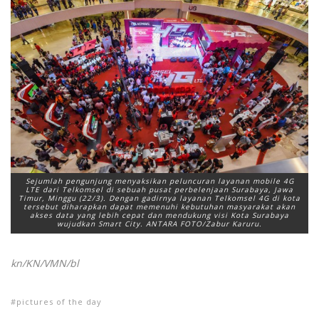
Sejumlah pengunjung menyaksikan peluncuran layanan mobile 4G
LTE dari Telkomsel di sebuah pusat perbelenjaan Surabaya, Jawa
Timur, Minggu (22/3). Dengan gadirnya layanan Telkomsel 4G di kota
tersebut diharapkan dapat memenuhi kebutuhan masyarakat akan
akses data yang lebih cepat dan mendukung visi Kota Surabaya
wujudkan Smart City. ANTARA FOTO/Zabur Karuru.
kn/KN/VMN/bl
pictures of the day