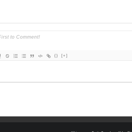
{}
[+]