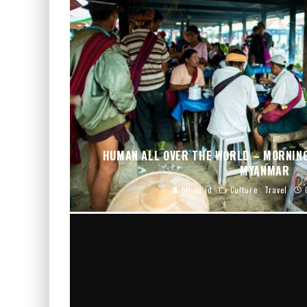
HUMAN ALL OVER THE WORLD – MORNING
MYANMAR
blj.co.id
Culture
Travel