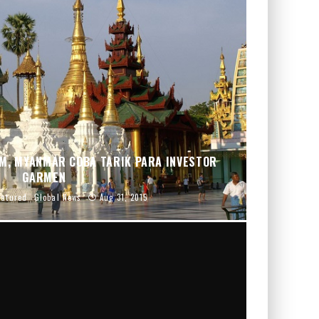
M, MYANMAR COBA TARIK PARA INVESTOR
GARMEN
eatured
Global News
Aug 31, 2015