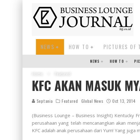
NEWS
HOW TO
PICTURES OF 
NEWS
HOW TO
PI
Home
Featured
KFC AKAN MASUK M
Septania
Featured
Global News
Oct 13, 2014
(Business Lounge – Business Insight) Kentucky F
perusahaan yang telah mencanangkan akan menjadi
KFC adalah anak perusahaan dari Yum! Yang juga me