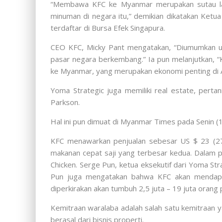
“Membawa KFC ke Myanmar merupakan sutau lan
minuman di negara itu,” demikian dikatakan Ketu
terdaftar di Bursa Efek Singapura.
CEO KFC, Micky Pant mengatakan, “Diumumkan unt
pasar negara berkembang.” Ia pun melanjutkan, 
ke Myanmar, yang merupakan ekonomi penting di 
Yoma Strategic juga memiliki real estate, perta
Parkson.
Hal ini pun dimuat di Myanmar Times pada Senin (1
KFC menawarkan penjualan sebesar US $ 23 (276 
makanan cepat saji yang terbesar kedua. Dalam p
Chicken. Serge Pun, ketua eksekutif dari Yoma S
Pun juga mengatakan bahwa KFC akan mendapat
diperkirakan akan tumbuh 2,5 juta – 19 juta orang
Kemitraan waralaba adalah salah satu kemitraan
berasal dari bisnis properti.