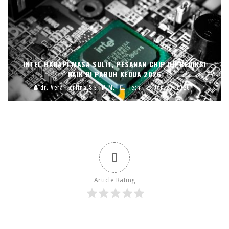
INTEL HADAPI MASA SULIT, PESANAN CHIP DIPREDIKSI
NAIK DI PARUH KEDUA 2026
dr. Vera Herlina,S.E.,M.M.
Tech
Jan 23, 2026
0
Article Rating