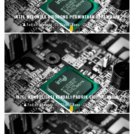
INTEL MELONJAK DIDORONG PERMINTAAN AI DAN DATA
Fadjar Dewanto
Global News
Apr 24, 2026
INTEL KONSOLIDASI KENDALI PABRIK CHIP IRLANDIA
Fadjar Dewanto
Global News
Apr 9, 2026