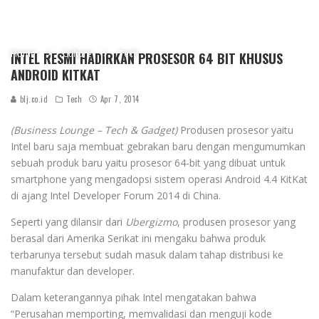
Home
Culture
Tech
INTEL RESMI HADIRKAN PROSESOR 64 BIT KHUSUS
ANDROID KITKAT
blj.co.id
Tech
Apr 7, 2014
(Business Lounge – Tech & Gadget)
Produsen prosesor yaitu
Intel baru saja membuat gebrakan baru dengan mengumumkan
sebuah produk baru yaitu prosesor 64-bit yang dibuat untuk
smartphone yang mengadopsi sistem operasi Android 4.4 KitKat
di ajang Intel Developer Forum 2014 di China.
Seperti yang dilansir dari
Ubergizmo
, produsen prosesor yang
berasal dari Amerika Serikat ini mengaku bahwa produk
terbarunya tersebut sudah masuk dalam tahap distribusi ke
manufaktur dan developer.
Dalam keterangannya pihak Intel mengatakan bahwa
“Perusahan memporting, memvalidasi dan menguji kode