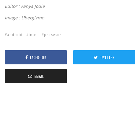
Editor : Fanya Jodie
image : Ubergizmo
android
intel
prosesor
FACEBOOK
TWITTER
EMAIL