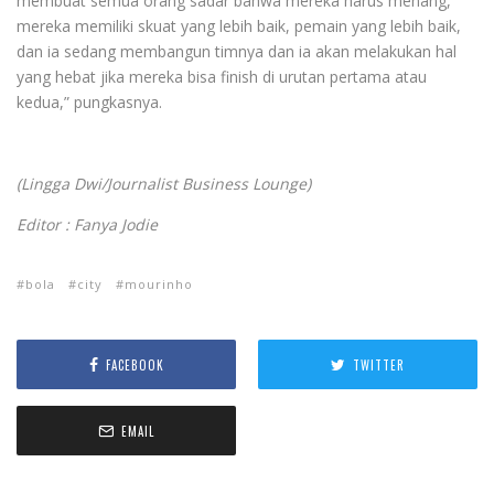
membuat semua orang sadar bahwa mereka harus menang,
mereka memiliki skuat yang lebih baik, pemain yang lebih baik,
dan ia sedang membangun timnya dan ia akan melakukan hal
yang hebat jika mereka bisa finish di urutan pertama atau
kedua,” pungkasnya.
(Lingga Dwi/Journalist Business Lounge)
Editor : Fanya Jodie
bola
city
mourinho
FACEBOOK
TWITTER
EMAIL