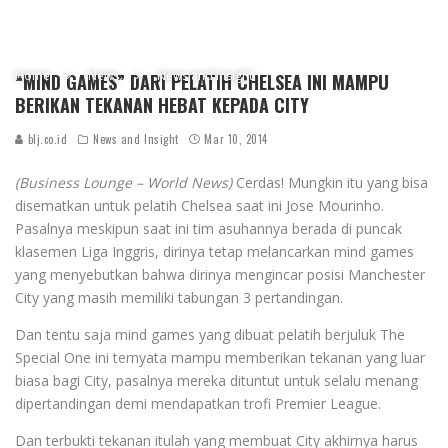
Home
News
News and Insight
“MIND GAMES” DARI PELATIH CHELSEA INI MAMPU
BERIKAN TEKANAN HEBAT KEPADA CITY
blj.co.id
News and Insight
Mar 10, 2014
(Business Lounge – World News)
Cerdas! Mungkin itu yang bisa
disematkan untuk pelatih Chelsea saat ini Jose Mourinho.
Pasalnya meskipun saat ini tim asuhannya berada di puncak
klasemen Liga Inggris, dirinya tetap melancarkan mind games
yang menyebutkan bahwa dirinya mengincar posisi Manchester
City yang masih memiliki tabungan 3 pertandingan.
Dan tentu saja mind games yang dibuat pelatih berjuluk The
Special One ini ternyata mampu memberikan tekanan yang luar
biasa bagi City, pasalnya mereka dituntut untuk selalu menang
dipertandingan demi mendapatkan trofi Premier League.
Dan terbukti tekanan itulah yang membuat City akhirnya harus