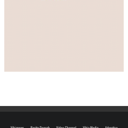
Vibiznews
Berita Daerah
Video Channel
Vibiz Media
Advertise