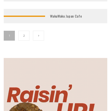
WakuWaku Japan Cafe
1
2