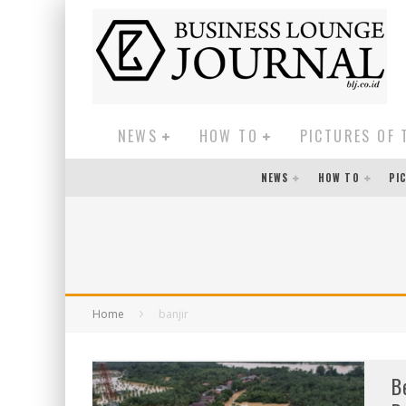
NEWS
HOW TO
PICTURES OF 
NEWS
HOW TO
PI
Home
banjir
B