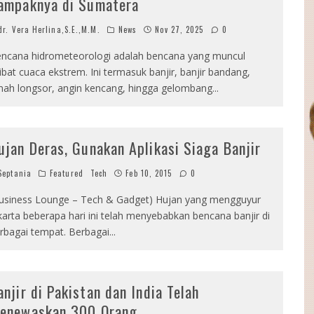
ampaknya di Sumatera
r. Vera Herlina,S.E.,M.M.
News
Nov 27, 2025
0
ncana hidrometeorologi adalah bencana yang muncul
ibat cuaca ekstrem. Ini termasuk banjir, banjir bandang,
nah longsor, angin kencang, hingga gelombang
...
ujan Deras, Gunakan Aplikasi Siaga Banjir
eptania
Featured
Tech
Feb 10, 2015
0
usiness Lounge – Tech & Gadget) Hujan yang mengguyur
karta beberapa hari ini telah menyebabkan bencana banjir di
rbagai tempat. Berbagai
...
anjir di Pakistan dan India Telah
enewaskan 300 Orang