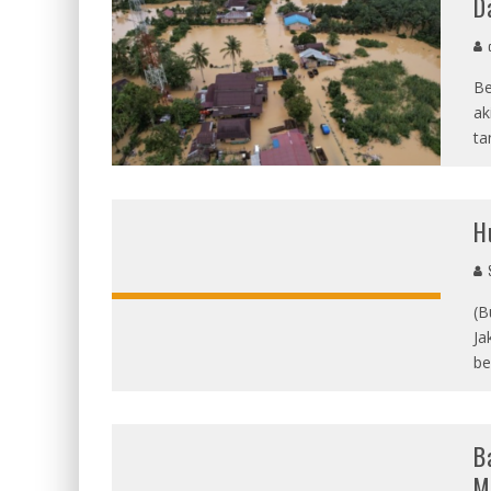
D
d
Be
ak
ta
H
S
(B
Ja
be
B
M