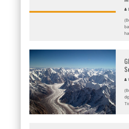
b
(B
ba
ha
G
S
Y
(B
di
Ti