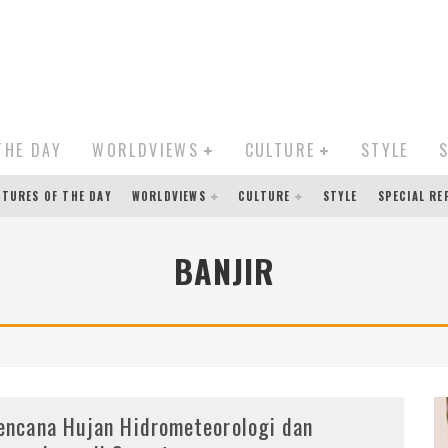
THE DAY
WORLDVIEWS
CULTURE
STYLE
CTURES OF THE DAY
WORLDVIEWS
CULTURE
STYLE
SPECIAL R
BANJIR
encana Hujan Hidrometeorologi dan