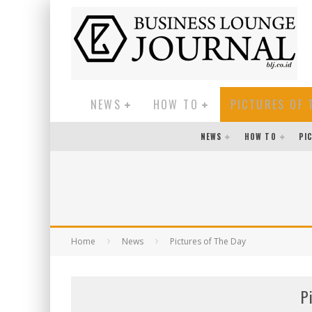
NEWS
HOW TO
PICTURES OF 
NEWS
HOW TO
PI
Home
News
Pictures of The Day
P