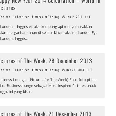
appy New Year 2014 Celebration – World In
ictures
an Yoh
Featured
Pictures of The Day
Jan 2, 2014
0
 London – Inggris Atraksi kembang api menyemarakkan
lam pergantian tahun di sekitar kincir raksasa London Eye
 London, Inggris,
...
ictures of The Week, 28 December 2013
an Yoh
Featured
Pictures of The Day
Dec 28, 2013
0
usiness Lounge – Pictures for The Week) Foto-foto pilihan
itor Businesslounge sebagai Most Inspired Pictures untuk
nggu ini yang bisa
...
ictures of The Week, 21 Desember 2013