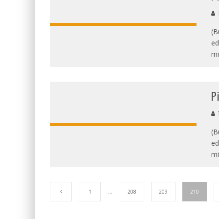
T
(B
ed
mi
P
T
(B
ed
mi
1
…
208
209
210