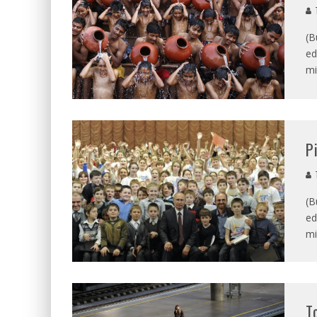
T
(B
ed
mi
P
T
(B
ed
mi
T