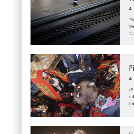
T
Pi
We
N
P
T
(B
ed
mi