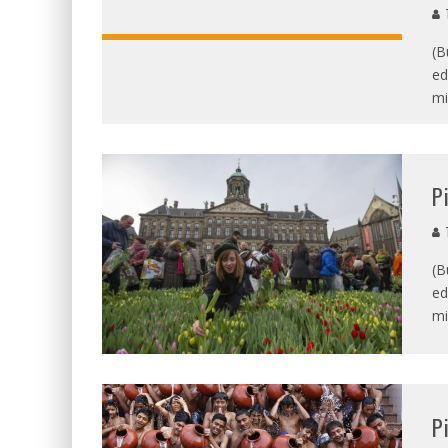
T
(B
ed
mi
P
T
(B
ed
mi
P