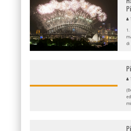
H
P
T
1.
ma
di
P
T
(B
ed
mi
P