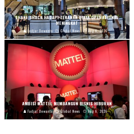
SHAKE SHACK HADAPI TEKANAN BIAYA OPERASIONAL
MENINGKAT
Fadjar Dewanto
Global News
Aug 6, 2026
AMBISI MATTEL MEMBANGUN BISNIS HIBURAN
Fadjar Dewanto
Global News
Aug 6, 2026