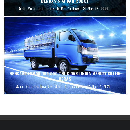
BERBASIS AI DAN ROBOT
dr. Vera Herlina,S.E.,M.M.
News
May 22, 2026
RENCANA IMPOR 100.000 TRUK DARI INDIA MENUAI KRITIK
KERAS
dr. Vera Herlina,S.E.,M.M.
Headline
Mar 2, 2026