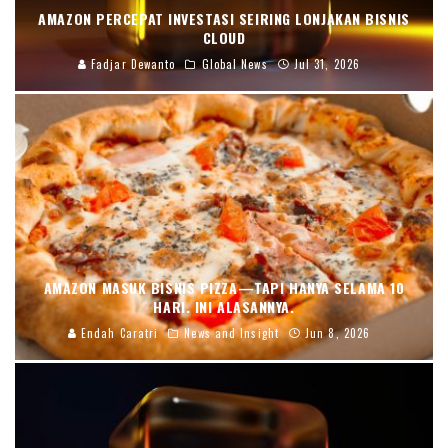
AMAZON PERCEPAT INVESTASI SEIRING LONJAKAN BISNIS
CLOUD
Fadjar Dewanto
Global News
Jul 31, 2026
AMAZON MASUK BISNIS PIZZA—TAPI HANYA SELAMA 10
HARI. INI ALASANNYA.
Endah Caratri
News and Insight
Jun 8, 2026