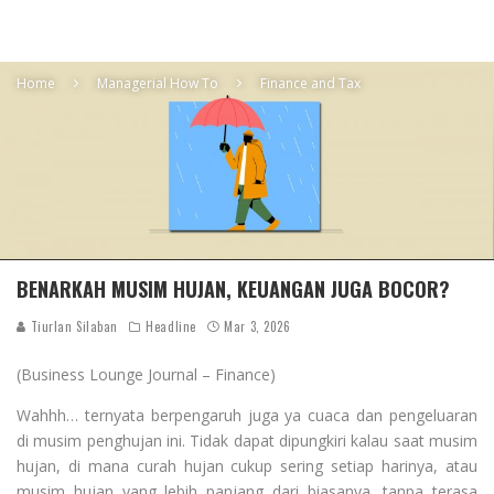
Home
Managerial How To
Finance and Tax
BENARKAH MUSIM HUJAN, KEUANGAN JUGA BOCOR?
Tiurlan Silaban
Headline
Mar 3, 2026
(Business Lounge Journal – Finance)
Wahhh… ternyata berpengaruh juga ya cuaca dan pengeluaran
di musim penghujan ini. Tidak dapat dipungkiri kalau saat musim
hujan, di mana curah hujan cukup sering setiap harinya, atau
musim hujan yang lebih panjang dari biasanya, tanpa terasa