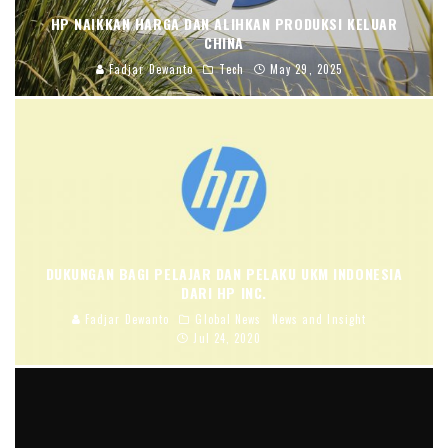
HP NAIKKAN HARGA DAN ALIHKAN PRODUKSI KELUAR
CHINA
Fadjar Dewanto
Tech
May 29, 2025
DUKUNGAN BAGI PELAJAR DAN PELAKU UKM INDONESIA
DARI HP INC.
Fadjar Dewanto
Global News
News and Insight
Jul 24, 2020