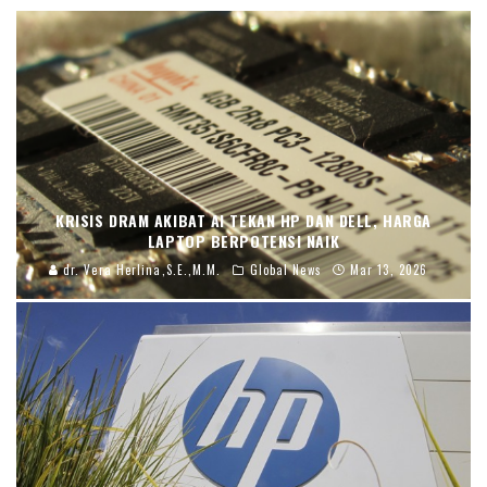
KRISIS DRAM AKIBAT AI TEKAN HP DAN DELL, HARGA
LAPTOP BERPOTENSI NAIK
dr. Vera Herlina,S.E.,M.M.
Global News
Mar 13, 2026