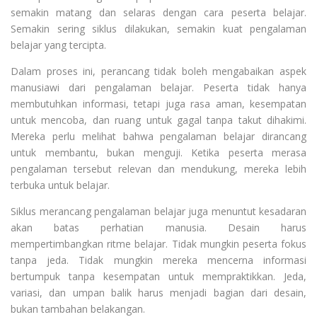
semakin matang dan selaras dengan cara peserta belajar.
Semakin sering siklus dilakukan, semakin kuat pengalaman
belajar yang tercipta.
Dalam proses ini, perancang tidak boleh mengabaikan aspek
manusiawi dari pengalaman belajar. Peserta tidak hanya
membutuhkan informasi, tetapi juga rasa aman, kesempatan
untuk mencoba, dan ruang untuk gagal tanpa takut dihakimi.
Mereka perlu melihat bahwa pengalaman belajar dirancang
untuk membantu, bukan menguji. Ketika peserta merasa
pengalaman tersebut relevan dan mendukung, mereka lebih
terbuka untuk belajar.
Siklus merancang pengalaman belajar juga menuntut kesadaran
akan batas perhatian manusia. Desain harus
mempertimbangkan ritme belajar. Tidak mungkin peserta fokus
tanpa jeda. Tidak mungkin mereka mencerna informasi
bertumpuk tanpa kesempatan untuk mempraktikkan. Jeda,
variasi, dan umpan balik harus menjadi bagian dari desain,
bukan tambahan belakangan.