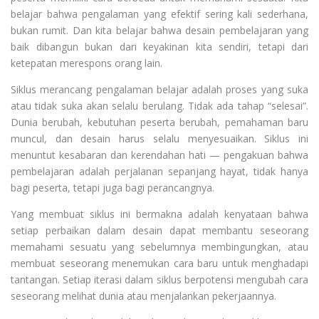
belajar bahwa pengalaman yang efektif sering kali sederhana,
bukan rumit. Dan kita belajar bahwa desain pembelajaran yang
baik dibangun bukan dari keyakinan kita sendiri, tetapi dari
ketepatan merespons orang lain.
Siklus merancang pengalaman belajar adalah proses yang suka
atau tidak suka akan selalu berulang. Tidak ada tahap “selesai”.
Dunia berubah, kebutuhan peserta berubah, pemahaman baru
muncul, dan desain harus selalu menyesuaikan. Siklus ini
menuntut kesabaran dan kerendahan hati — pengakuan bahwa
pembelajaran adalah perjalanan sepanjang hayat, tidak hanya
bagi peserta, tetapi juga bagi perancangnya.
Yang membuat siklus ini bermakna adalah kenyataan bahwa
setiap perbaikan dalam desain dapat membantu seseorang
memahami sesuatu yang sebelumnya membingungkan, atau
membuat seseorang menemukan cara baru untuk menghadapi
tantangan. Setiap iterasi dalam siklus berpotensi mengubah cara
seseorang melihat dunia atau menjalankan pekerjaannya.