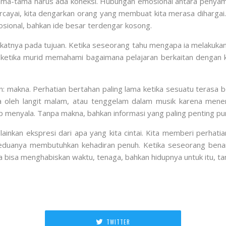
a-tama harus ada koneksi. Hubungan emosional antara penyamp
ercayai, kita dengarkan orang yang membuat kita merasa diharga
sional, bahkan ide besar terdengar kosong.
katnya pada tujuan. Ketika seseorang tahu mengapa ia melakukan s
 ketika murid memahami bagaimana pelajaran berkaitan dengan keh
an: makna. Perhatian bertahan paling lama ketika sesuatu teras
 oleh langit malam, atau tenggelam dalam musik karena mene
 menyala. Tanpa makna, bahkan informasi yang paling penting pun
nkan ekspresi dari apa yang kita cintai. Kita memberi perhatian
 keduanya membutuhkan kehadiran penuh. Ketika seseorang benar
a bisa menghabiskan waktu, tenaga, bahkan hidupnya untuk itu, t
TWITTER