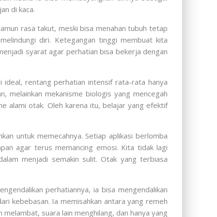
an di kaca.
. Namun rasa takut, meski bisa menahan tubuh tetap
melindungi diri. Ketegangan tinggi membuat kita
menjadi syarat agar perhatian bisa bekerja dengan
 ideal, rentang perhatian intensif rata-rata hanya
ahan, melainkan mekanisme biologis yang mencegah
 alami otak. Oleh karena itu, belajar yang efektif
nkan untuk memecahnya. Setiap aplikasi berlomba
mpan agar terus memancing emosi. Kita tidak lagi
ndalam menjadi semakin sulit. Otak yang terbiasa
engendalikan perhatiannya, ia bisa mengendalikan
i dari kebebasan. Ia memisahkan antara yang remeh
 melambat, suara lain menghilang, dan hanya yang