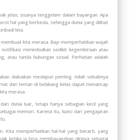
pak jelas; sisanya tenggelam dalam bayangan. Apa
yorot hal yang berbeda, sehingga dunia yang dilihat
ibadi kita.
ng membuat kita merasa. Bayi memperhatikan wajah
otifikasi menimbulkan sedikit kegembiraan atau
g, atau tanda hubungan sosial. Perhatian adalah
akan diabaikan meskipun penting. Inilah sebabnya
at dari teman di belakang kelas dapat menancap
kita merasa.
ari dunia luar, tetapi hanya sebagian kecil yang
ebagai memori. Karena itu, kunci dari pengajaran
tu.
tan. Kita memperhatikan hal-hal yang berarti, yang
baik ketika ia bisa membayangkan dirinya sebagai