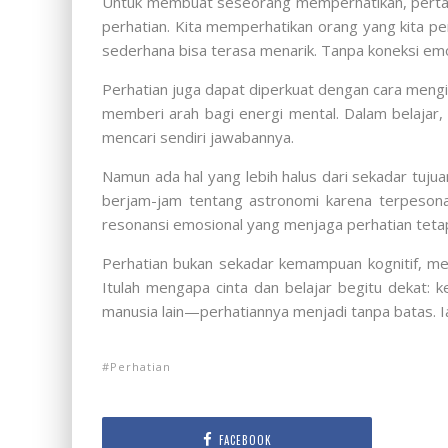
Untuk membuat seseorang memperhatikan, pertam
perhatian. Kita memperhatikan orang yang kita p
sederhana bisa terasa menarik. Tanpa koneksi emo
Perhatian juga dapat diperkuat dengan cara mengi
memberi arah bagi energi mental. Dalam belajar,
mencari sendiri jawabannya.
Namun ada hal yang lebih halus dari sekadar tuju
berjam-jam tentang astronomi karena terpesona
resonansi emosional yang menjaga perhatian tetap
Perhatian bukan sekadar kemampuan kognitif, melai
Itulah mengapa cinta dan belajar begitu dekat:
manusia lain—perhatiannya menjadi tanpa batas. I
Perhatian
FACEBOOK