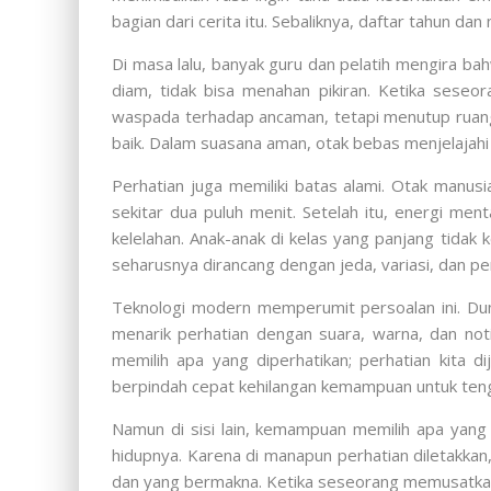
bagian dari cerita itu. Sebaliknya, daftar tahun d
Di masa lalu, banyak guru dan pelatih mengira bah
diam, tidak bisa menahan pikiran. Ketika seseo
waspada terhadap ancaman, tetapi menutup ruang b
baik. Dalam suasana aman, otak bebas menjelajahi 
Perhatian juga memiliki batas alami. Otak manusia
sekitar dua puluh menit. Setelah itu, energi me
kelelahan. Anak-anak di kelas yang panjang tidak 
seharusnya dirancang dengan jeda, variasi, dan p
Teknologi modern memperumit persoalan ini. Dun
menarik perhatian dengan suara, warna, dan noti
memilih apa yang diperhatikan; perhatian kita d
berpindah cepat kehilangan kemampuan untuk teng
Namun di sisi lain, kemampuan memilih apa yang 
hidupnya. Karena di manapun perhatian diletakkan
dan yang bermakna. Ketika seseorang memusatkan 