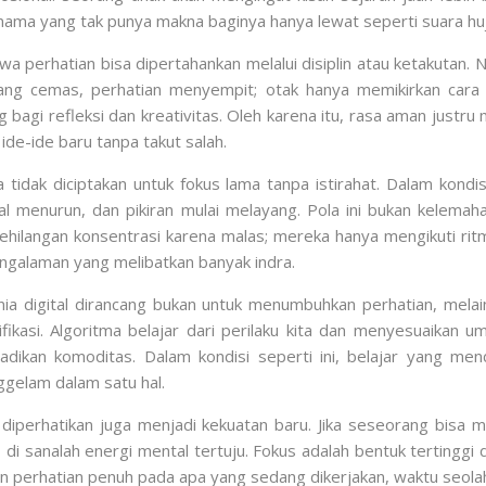
an nama yang tak punya makna baginya hanya lewat seperti suara huj
wa perhatian bisa dipertahankan melalui disiplin atau ketakutan
rang cemas, perhatian menyempit; otak hanya memikirkan cara 
agi refleksi dan kreativitas. Oleh karena itu, rasa aman justru 
ide-ide baru tanpa takut salah.
 tidak diciptakan untuk fokus lama tanpa istirahat. Dalam kondisi
ntal menurun, dan pikiran mulai melayang. Pola ini bukan kelem
kehilangan konsentrasi karena malas; mereka hanya mengikuti ritme
engalaman yang melibatkan banyak indra.
ia digital dirancang bukan untuk menumbuhkan perhatian, melai
fikasi. Algoritma belajar dari perilaku kita dan menyesuaikan u
ijadikan komoditas. Dalam kondisi seperti ini, belajar yang me
gelam dalam satu hal.
diperhatikan juga menjadi kekuatan baru. Jika seseorang bisa m
, di sanalah energi mental tertuju. Fokus adalah bentuk tertingg
perhatian penuh pada apa yang sedang dikerjakan, waktu seolah