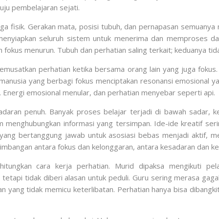
uju pembelajaran sejati.
uga fisik. Gerakan mata, posisi tubuh, dan pernapasan semuanya
enyiapkan seluruh sistem untuk menerima dan memproses dat
fokus menurun. Tubuh dan perhatian saling terkait; keduanya tida
 memusatkan perhatian ketika bersama orang lain yang juga fokus.
nusia yang berbagi fokus menciptakan resonansi emosional yang
a. Energi emosional menular, dan perhatian menyebar seperti api.
sadaran penuh. Banyak proses belajar terjadi di bawah sadar, ke
 menghubungkan informasi yang tersimpan. Ide-ide kreatif serin
ak yang bertanggung jawab untuk asosiasi bebas menjadi aktif
imbangan antara fokus dan kelonggaran, antara kesadaran dan k
itungkan cara kerja perhatian. Murid dipaksa mengikuti pel
 tetapi tidak diberi alasan untuk peduli. Guru sering merasa gag
 yang tidak memicu keterlibatan. Perhatian hanya bisa dibangkitka