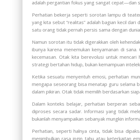
adalah pergantian fokus yang sangat cepat—dan set
Perhatian bekerja seperti sorotan lampu di teat
yang kita sebut “realitas” adalah bagian kecil dar
satu orang tidak pernah persis sama dengan dunia 
Namun sorotan itu tidak digerakkan oleh kehenda
ibunya karena menemukan kenyamanan di sana. O
kecemasan. Otak kita berevolusi untuk mencari 
strategi bertahan hidup, bukan kemampuan intelekt
Ketika sesuatu menyentuh emosi, perhatian muncu
mengapa seseorang bisa menatap guru selama be
dalam pikiran. Otak tidak memilih berdasarkan sia
Dalam konteks belajar, perhatian berperan sebag
diproses secara sadar. Informasi yang tidak mel
bukanlah menyampaikan sebanyak mungkin informas
Perhatian, seperti halnya cinta, tidak bisa dipak
menimbulkan rasa ingin tahu atau keterkaitan em