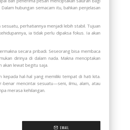
ai dan penerima pesan menciptakan saluran bagi
i. Dalam hubungan semacam itu, bahkan penjelasan
esuatu, perhatiannya menjadi lebih stabil. Tujuan
idupannya, ia tidak perlu dipaksa fokus. Ia akan
a bermakna secara pribadi. Seseorang bisa membaca
mukan dirinya di dalam nada. Makna menciptakan
 akan lewat begitu saja.
 kepada hal-hal yang memiliki tempat di hati kita.
-benar mencintai sesuatu—seni, ilmu, alam, atau
anpa merasa kehilangan.
EMAIL