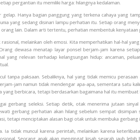
iap pergantian itu memiliki harga: hilangnya kedalaman.
er gelap. Hanya bagian panggung yang terkena cahaya yang tam
i dunia yang sedang disinari lampu perhatian itu. Setiap orang men
orang lain. Dalam arti tertentu, perhatian membentuk kenyataan pr
k rasional, melainkan oleh emosi. Kita memperhatikan hal-hal ya
rang dewasa menatap layar ponsel berjam-jam karena setiap n
hal yang relevan terhadap kelangsungan hidup: ancaman, peluan
ual.
l tanpa paksaan. Sebaliknya, hal yang tidak memicu perasaan 
rjam-jam namun tidak mendengar apa-apa, sementara satu kalim
pa yang berbicara, tetapi berdasarkan bagaimana hal itu membuat 
ai gerbang seleksi. Setiap detik, otak menerima jutaan sinyal d
ewati gerbang perhatian akan hilang sebelum sempat disimpan s
i, tetapi menciptakan alasan bagi otak untuk membuka gerbang i
sa. Ia tidak muncul karena perintah, melainkan karena keterliba
osional. Seorang anak akan mengingat kisah sejarah jauh lebih 