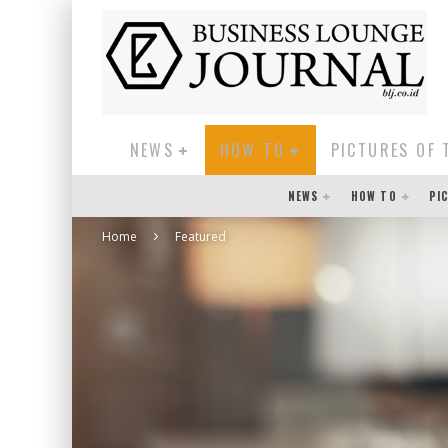
NEWS
HOW TO
PICTURES OF 
NEWS
HOW TO
PI
Home
Featured