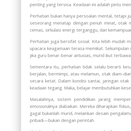
penting yang tersisa. Keadaan ini adalah pintu men
Perhatian bukan hanya persoalan mental, tetapi j
seseorang menatap dengan penuh minat, otak m
cemas, sirkulasi energi terganggu, dan kemampuan 
Perhatian juga bersifat sosial. Kita lebih mudah
upacara keagamaan terasa memikat. Sekumpulan ma
jika guru benar-benar antusias, murid ikut terbaw
Sementara itu, perhatian tidak selalu berarti ke
berjalan, bermimpi, atau melamun, otak diam-diam
secara ketat. Dalam kondisi santai, jaringan ot
keadaan tegang. Maka, belajar membutuhkan kese
Masalahnya, sistem pendidikan jarang memperh
emosionalnya diabaikan. Mereka diharapkan fokus,
gagal bukanlah murid, melainkan desain pengalaman
pribadi—bukan dengan perintah.