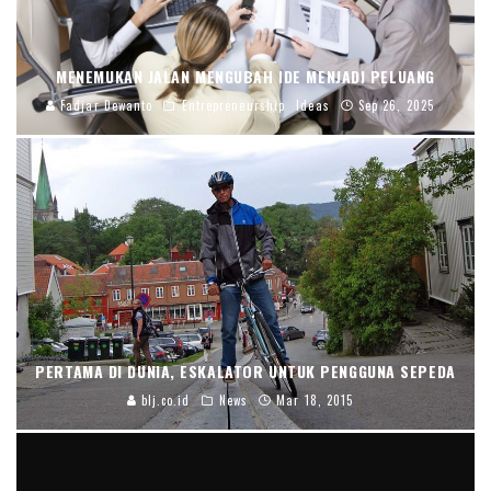
MENEMUKAN JALAN MENGUBAH IDE MENJADI PELUANG
Fadjar Dewanto
Entrepreneurship
Ideas
Sep 26, 2025
PERTAMA DI DUNIA, ESKALATOR UNTUK PENGGUNA SEPEDA
blj.co.id
News
Mar 18, 2015