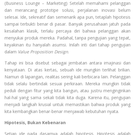
(Business Lounge – Marketing) Setelah memahami pelanggan
dan merancang prototipe solusi, perjalanan inovasi belum
selesai. Ide, sekreatif dan semenarik apa pun, tetaplah hipotesis
sampai terbukti benar di pasar. Banyak perusahaan jatuh pada
kesalahan klasik, terlalu percaya diri bahwa pelanggan akan
menyukai produk mereka. Padahal, tanpa pengujian yang tepat,
keyakinan itu hanyalah asumsi. Inilah inti dari tahap pengujian
dalam
Value Proposition Design
.
Tahap ini bisa disebut sebagai jembatan antara imajinasi dan
kenyataan. Di atas kertas, sebuah ide mungkin terlihat brilian.
Namun di lapangan, realitas sering kali berbicara lain. Pelanggan
tidak selalu bertindak sesuai perkiraan. Mereka mungkin tidak
peduli dengan fitur yang kita bangun, atau justru menginginkan
hal-hal yang sama sekali tidak kita duga. Karena itu, pengujian
menjadi langkah krusial untuk memastikan bahwa produk yang
kita kembangkan benar-benar menjawab kebutuhan nyata.
Hipotesis, Bukan Kebenaran
Setiap ide pada dasarnya adalah hipotesis. Hipotesis adalah