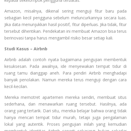
kepada sekelompok pengguna terbatas.
Amazon, misalnya, dikenal sering menguji fitur baru pada
sebagian kecil pengguna sebelum meluncurkannya secara luas.
Jika data menunjukkan hasil positif, fitur diperluas. Jika tidak, fitur
tersebut dihentikan. Pendekatan ini membuat Amazon bisa terus
berinovasi tanpa harus mengambil risiko besar setiap kali.
Studi Kasus – Airbnb
Airbnb adalah contoh nyata bagaimana pengujian membentuk
kesuksesan. Pada awalnya, ide menyewakan tempat tidur di
ruang tamu dianggap aneh. Para pendiri Airbnb menghadapi
banyak penolakan. Namun mereka terus menguji dengan cara
kecil-kecilan.
Mereka memotret apartemen mereka sendiri, membuat situs
sederhana, dan menawarkan ruang tersebut. Hasilnya, ada
orang yang tertarik. Dari situ, mereka belajar bahwa orang tidak
hanya mencari tempat tidur murah, tetapi juga pengalaman
lokal yang autentik. Proses pengujian inilah yang kemudian
membentuk identitas Airbnb seperti sekarang: bukan sekadar