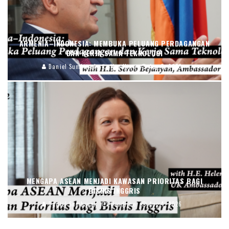
ARMENIA–INDONESIA: MEMBUKA PELUANG PERDAGANGAN
DAN KERJA SAMA TEKNOLOGI
Daniel Sumbayak
Headline
Aug 5, 2026
MENGAPA ASEAN MENJADI KAWASAN PRIORITAS BAGI
BISNIS INGGRIS
Daniel Sumbayak
Headline
Aug 4, 2026