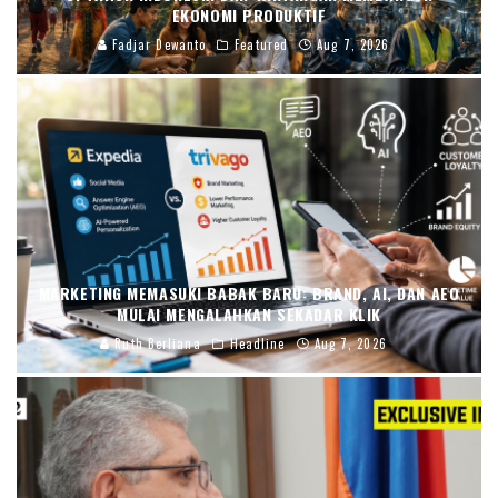
EKONOMI PRODUKTIF
Fadjar Dewanto
Featured
Aug 7, 2026
MARKETING MEMASUKI BABAK BARU: BRAND, AI, DAN AEO
MULAI MENGALAHKAN SEKADAR KLIK
Ruth Berliana
Headline
Aug 7, 2026