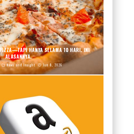
PIZZA—TAPI HANYA SELAMA 10 HARI. INI
ALASANNYA.
News and Insight
Jun 8, 2026