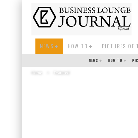
NEWS
HOW TO
PICTURES OF 
NEWS
HOW TO
PI
Home
Featured