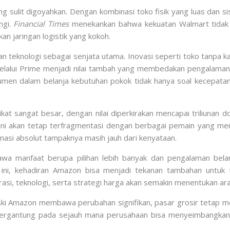
g sulit digoyahkan. Dengan kombinasi toko fisik yang luas dan si
ngi.
Financial Times
menekankan bahwa kekuatan Walmart tidak h
n jaringan logistik yang kokoh.
n teknologi sebagai senjata utama. Inovasi seperti toko tanpa k
elalui Prime menjadi nilai tambah yang membedakan pengalaman
men dalam belanja kebutuhan pokok tidak hanya soal kecepatan 
t sangat besar, dengan nilai diperkirakan mencapai triliunan dol
 ini akan tetap terfragmentasi dengan berbagai pemain yang m
asi absolut tampaknya masih jauh dari kenyataan.
wa manfaat berupa pilihan lebih banyak dan pengalaman belan
ini, kehadiran Amazon bisa menjadi tekanan tambahan untuk ter
asi, teknologi, serta strategi harga akan semakin menentukan ara
 Amazon membawa perubahan signifikan, pasar grosir tetap mem
bergantung pada sejauh mana perusahaan bisa menyeimbangka