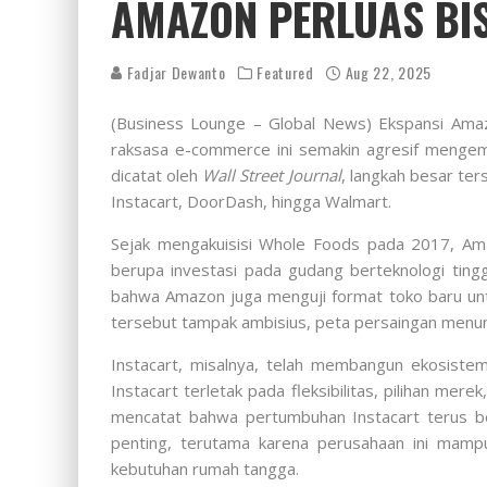
AMAZON PERLUAS BI
Fadjar Dewanto
Featured
Aug 22, 2025
(Business Lounge – Global News) Ekspansi Amazon
raksasa e-commerce ini semakin agresif mengemba
dicatat oleh
Wall Street Journal
, langkah besar te
Instacart, DoorDash, hingga Walmart.
Sejak mengakuisisi Whole Foods pada 2017, Ama
berupa investasi pada gudang berteknologi tingg
bahwa Amazon juga menguji format toko baru untu
tersebut tampak ambisius, peta persaingan menun
Instacart, misalnya, telah membangun ekosistem
Instacart terletak pada fleksibilitas, pilihan 
mencatat bahwa pertumbuhan Instacart terus be
penting, terutama karena perusahaan ini mamp
kebutuhan rumah tangga.