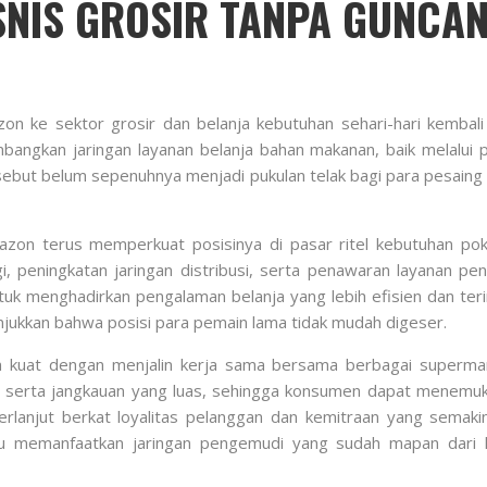
SNIS GROSIR TANPA GUNCA
 ke sektor grosir dan belanja kebutuhan sehari-hari kembali 
ngkan jaringan layanan belanja bahan makanan, baik melalui pl
rsebut belum sepenuhnya menjadi pukulan telak bagi para pesain
zon terus memperkuat posisinya di pasar ritel kebutuhan pok
i, peningkatan jaringan distribusi, serta penawaran layanan pe
k menghadirkan pengalaman belanja yang lebih efisien dan teri
jukkan bahwa posisi para pemain lama tidak mudah digeser.
 kuat dengan menjalin kerja sama bersama berbagai supermark
merek, serta jangkauan yang luas, sehingga konsumen dapat mene
rlanjut berkat loyalitas pelanggan dan kemitraan yang semaki
u memanfaatkan jaringan pengemudi yang sudah mapan dari 