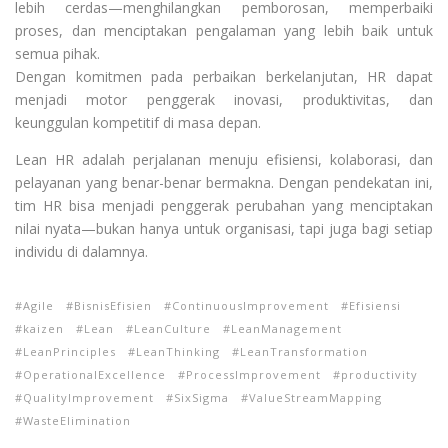
lebih cerdas—menghilangkan pemborosan, memperbaiki
proses, dan menciptakan pengalaman yang lebih baik untuk
semua pihak.
Dengan komitmen pada perbaikan berkelanjutan, HR dapat
menjadi motor penggerak inovasi, produktivitas, dan
keunggulan kompetitif di masa depan.
Lean HR adalah perjalanan menuju efisiensi, kolaborasi, dan
pelayanan yang benar-benar bermakna. Dengan pendekatan ini,
tim HR bisa menjadi penggerak perubahan yang menciptakan
nilai nyata—bukan hanya untuk organisasi, tapi juga bagi setiap
individu di dalamnya.
Agile
BisnisEfisien
ContinuousImprovement
Efisiensi
kaizen
Lean
LeanCulture
LeanManagement
LeanPrinciples
LeanThinking
LeanTransformation
OperationalExcellence
ProcessImprovement
productivity
QualityImprovement
SixSigma
ValueStreamMapping
WasteElimination