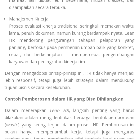
manfaat lain dibuat lebih sederhana, mudah diakses, dan
disampaikan secara terbuka.
Manajemen Kinerja:
Proses evaluasi kinerja tradisional seringkali memakan waktu
lama, penuh dokumen, namun kurang berdampak nyata. Lean
HR mendorong pengurangan tahapan pelaporan yang
panjang, berfokus pada pemberian umpan balik yang konkret,
cepat, dan berkelanjutan — mempercepat pengembangan
karyawan dan peningkatan kinerja tim.
Dengan mengadopsi prinsip-prinsip ini, HR tidak hanya menjadi
lebih responsif, tetapi juga lebih strategis dalam mendukung
tujuan bisnis secara keseluruhan.
Contoh Pemborosan dalam HR yang Bisa Dihilangkan
Dalam menerapkan
Lean HR
, langkah penting yang harus
dilakukan adalah mengidentifikasi berbagai bentuk pemborosan
(
waste
) yang sering terjadi dalam proses HR. Pemborosan ini
bukan hanya memperlambat kerja, tetapi juga menguras
sumber daya tanpa memberikan nilai tambah bagi organisasi