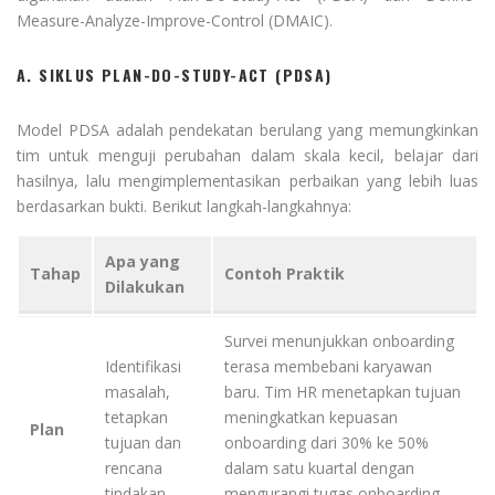
Measure-Analyze-Improve-Control (DMAIC).
A. SIKLUS PLAN-DO-STUDY-ACT (PDSA)
Model PDSA adalah pendekatan berulang yang memungkinkan
tim untuk menguji perubahan dalam skala kecil, belajar dari
hasilnya, lalu mengimplementasikan perbaikan yang lebih luas
berdasarkan bukti. Berikut langkah-langkahnya:
Apa yang
Tahap
Contoh Praktik
Dilakukan
Survei menunjukkan onboarding
Identifikasi
terasa membebani karyawan
masalah,
baru. Tim HR menetapkan tujuan
tetapkan
meningkatkan kepuasan
Plan
tujuan dan
onboarding dari 30% ke 50%
rencana
dalam satu kuartal dengan
tindakan.
mengurangi tugas onboarding