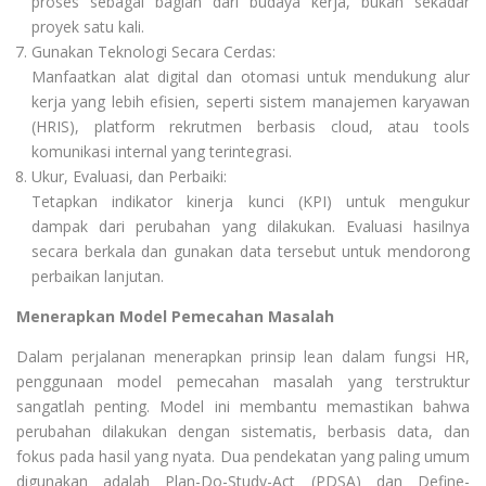
proses sebagai bagian dari budaya kerja, bukan sekadar
proyek satu kali.
Gunakan Teknologi Secara Cerdas:
Manfaatkan alat digital dan otomasi untuk mendukung alur
kerja yang lebih efisien, seperti sistem manajemen karyawan
(HRIS), platform rekrutmen berbasis cloud, atau tools
komunikasi internal yang terintegrasi.
Ukur, Evaluasi, dan Perbaiki:
Tetapkan indikator kinerja kunci (KPI) untuk mengukur
dampak dari perubahan yang dilakukan. Evaluasi hasilnya
secara berkala dan gunakan data tersebut untuk mendorong
perbaikan lanjutan.
Menerapkan Model Pemecahan Masalah
Dalam perjalanan menerapkan prinsip lean dalam fungsi HR,
penggunaan model pemecahan masalah yang terstruktur
sangatlah penting. Model ini membantu memastikan bahwa
perubahan dilakukan dengan sistematis, berbasis data, dan
fokus pada hasil yang nyata. Dua pendekatan yang paling umum
digunakan adalah Plan-Do-Study-Act (PDSA) dan Define-