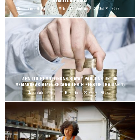
MEMOTONG BIAYA
dr. Vera Herlina,S.E.,M.M.
Medicine
Oct 21, 2025
APA ITU PEMOTONGAN BIAYA? PANDUAN UNTUK
MEMANGKAS BIAYA SECARA LEBIH EFEKTIF (BAGIAN 1)
Endah Caratri
Headline
Sep 9, 2025