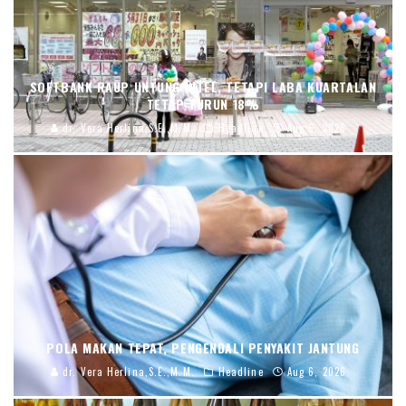
SOFTBANK RAUP UNTUNG INTEL, TETAPI LABA KUARTALAN
TETAP TURUN 18%
dr. Vera Herlina,S.E.,M.M.
Headline
Aug 6, 2026
POLA MAKAN TEPAT, PENGENDALI PENYAKIT JANTUNG
dr. Vera Herlina,S.E.,M.M.
Headline
Aug 6, 2026