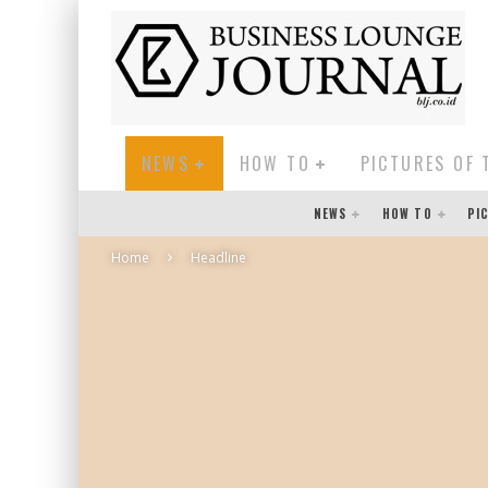
NEWS
HOW TO
PICTURES OF 
NEWS
HOW TO
PI
Home
Headline