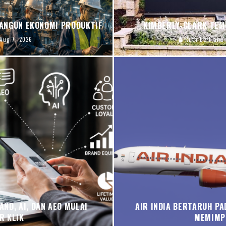
ANGUN EKONOMI PRODUKTIF
KIMBERLY-CLARK TEM
Aug 7, 2026
Ruth Berliana
ND, AI, DAN AEO MULAI
AIR INDIA BERTARUH PA
R KLIK
MEMIMP