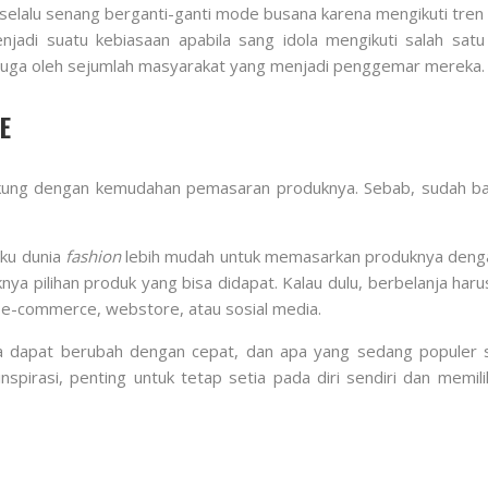
ti selalu senang berganti-ganti mode busana karena mengikuti tren
jadi suatu kebiasaan apabila sang idola mengikuti salah sat
ti juga oleh sejumlah masyarakat yang menjadi penggemar mereka.
E
ukung dengan kemudahan pemasaran produknya. Sebab, sudah ban
ku dunia
fashion
lebih mudah untuk memasarkan produknya dengan
pilihan produk yang bisa didapat. Kalau dulu, berbelanja harus p
di e-commerce, webstore, atau sosial media.
 dapat berubah dengan cepat, dan apa yang sedang populer sa
nspirasi, penting untuk tetap setia pada diri sendiri dan me