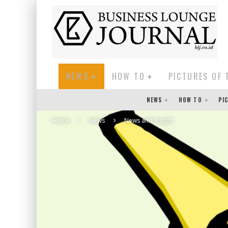
NEWS
HOW TO
PICTURES OF 
NEWS
HOW TO
PI
Home
News
News and Insight