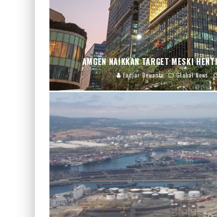
AMGEN NAIKKAN TARGET MESKI HENTI
Fadjar Dewanto
Global News