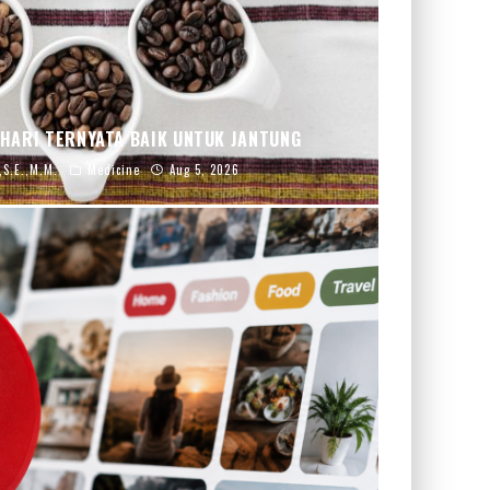
 HARI TERNYATA BAIK UNTUK JANTUNG
,S.E.,M.M.
Medicine
Aug 5, 2026