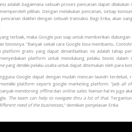
ess
adalah bagaimana sebuah proses pencarian dapat dilakukan se
 memperoleh pilihan. Dengan melakukan pencarian, setiap kons
encarian diakhiri dengan sebuah transaksi. Bagi Erika, akan sa
.
ng terbaik, maka Google pun siap untuk memberikan dukungan.
n bisnisnya. “Banyak sekali cara Google bisa membantu. Contohn
 platform gratis yang dapat dimanfaatkan. Ini adalah tahap pe
menyediakan platform untuk mendukung pelaku bisnis dalam m
line
yang dimiliki pelaku usaha untuk dapat ditemukan oleh para k
gguna Google dapat dengan mudah mencari laundri terdekat, re
memiliki platform seperti google marketing platform. “Jadi
all o
h banyak mendorong
offline
dan
online
sales
. Namun hal ini juga 
gle.
The team can help to navigate thru a lot of that
. Tergantu
different need of the businesses
,” demikian penjelasan Erika.