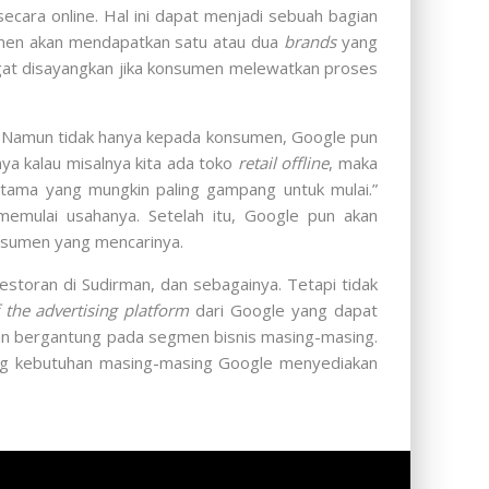
cara online. Hal ini dapat menjadi sebuah bagian
umen akan mendapatkan satu atau dua
brands
yang
ngat disayangkan jika konsumen melewatkan proses
 Namun tidak hanya kepada konsumen, Google pun
ya kalau misalnya kita ada toko
retail offline
, maka
rtama yang mungkin paling gampang untuk mulai.”
emulai usahanya. Setelah itu, Google pun akan
onsumen yang mencarinya.
storan di Sudirman, dan sebagainya. Tetapi tidak
f the advertising platform
dari Google yang dapat
akan bergantung pada segmen bisnis masing-masing.
ng kebutuhan masing-masing Google menyediakan