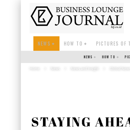
NEWS
HOW TO
PICTURES OF 
NEWS
HOW TO
PI
Home
News
News and Insight
Global New