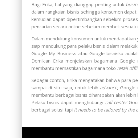
Bagi Erika, hal yang dianggap penting untuk
busin
dalam rangkaian bisnis sehingga konsumen dapat
kemudian dapat dipertimbangkan sebelum proses p
pencarian secara online sebelum membeli sesuatu
Dalam mendukung konsumen untuk mendapatkan ya
siap mendukung para pelaku bisnis dalam melakuka
Google My Business atau Google bisnisku adalah
Demikian Erika menjelaskan bagaimana Google 
membantu memastikan bagaimana toko
retail off
Sebagai contoh, Erika mengatakan bahwa para pen
sampai di situ saja, untuk lebih
advance
, Google 
membantu berbagai bisnis diharapakan akan lebi
Pelaku bisnis dapat menghubungi
call center
Goo
berbagai solusi tapi
it needs to be tailored by the 