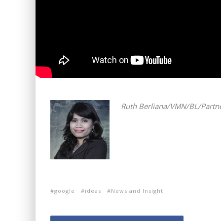
Ruth Berliana/VMN/BL/
Partn
google
ideas
News and Insight