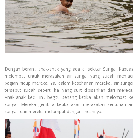
Dengan berani, anak-anak yang ada di sekitar Sungai Kapuas
melompat untuk merasakan air sungai yang sudah menjadi
bagian hidup mereka. Ya, dalam keseharian mereka, air sungai
tersebut sudah seperti hal yang sulit dipisahkan dari mereka.
Anak-anak kecil ini, begitu senang ketika akan melompat ke
sungai. Mereka gembira ketika akan merasakan sentuhan air
sungai, dan mereka melompat dengan lincahnya.