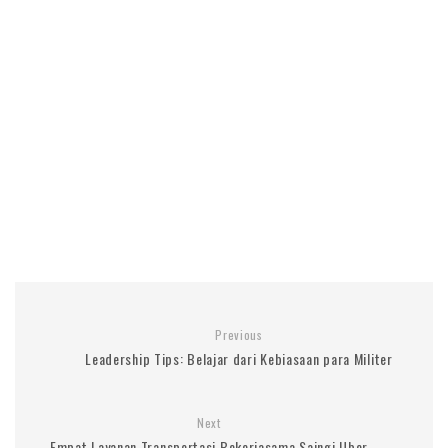
Previous
Leadership Tips: Belajar dari Kebiasaan para Militer
Next
Empat Layanan Transportasi Bekerjasama Saingi Uber