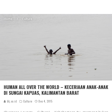
Home
Culture
HUMAN ALL OVER THE WORLD – KECERIAAN ANAK-ANAK
DI SUNGAI KAPUAS, KALIMANTAN BARAT
blj.co.id
Culture
Dec 4, 2015