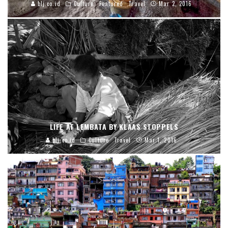
blj.co.id
Culture
Featured
Travel
Mar 2, 2016
LIFE AT LEMBATA BY KLAAS STOPPELS
blj.co.id
Culture
Travel
Mar 1, 2016