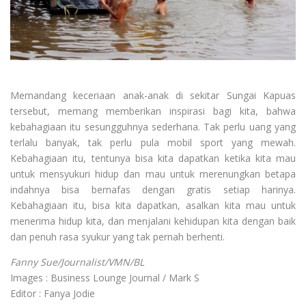
Memandang keceriaan anak-anak di sekitar Sungai Kapuas
tersebut, memang memberikan inspirasi bagi kita, bahwa
kebahagiaan itu sesungguhnya sederhana. Tak perlu uang yang
terlalu banyak, tak perlu pula mobil sport yang mewah.
Kebahagiaan itu, tentunya bisa kita dapatkan ketika kita mau
untuk mensyukuri hidup dan mau untuk merenungkan betapa
indahnya bisa bernafas dengan gratis setiap harinya.
Kebahagiaan itu, bisa kita dapatkan, asalkan kita mau untuk
menerima hidup kita, dan menjalani kehidupan kita dengan baik
dan penuh rasa syukur yang tak pernah berhenti.
Fanny Sue/Journalist/VMN/BL
Images : Business Lounge Journal / Mark S
Editor : Fanya Jodie