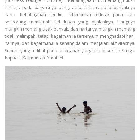
(Business Lounge – Culture) – Kebahagiaan itu, memang bukan
terletak pada banyaknya uang, atau terletak pada banyaknya
harta. Kebahagiaan sendiri, sebenarnya terletak pada cara
seseorang menikmati kehidupan yang dijalaninya. Uangnya
mungkin memang tidak banyak, dan hartanya mungkin memang
tidak melimpah, tetapi bagaiman ia tersenyum menghadapi hari-
harinya, dan bagaimana ia senang dalam menjalani aktivitasnya.
Seperti yang terlihat pada anak-anak yang ada di sekitar Sungai
Kapuas, Kalimantan Barat ini.