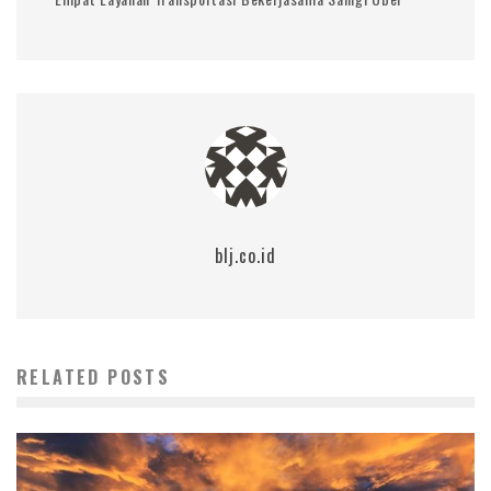
blj.co.id
RELATED POSTS