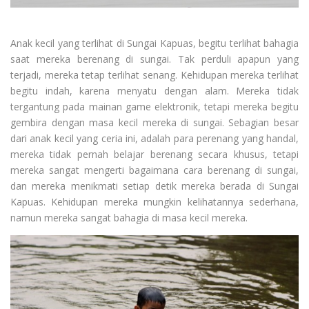
Anak kecil yang terlihat di Sungai Kapuas, begitu terlihat bahagia
saat mereka berenang di sungai. Tak perduli apapun yang
terjadi, mereka tetap terlihat senang. Kehidupan mereka terlihat
begitu indah, karena menyatu dengan alam. Mereka tidak
tergantung pada mainan game elektronik, tetapi mereka begitu
gembira dengan masa kecil mereka di sungai. Sebagian besar
dari anak kecil yang ceria ini, adalah para perenang yang handal,
mereka tidak pernah belajar berenang secara khusus, tetapi
mereka sangat mengerti bagaimana cara berenang di sungai,
dan mereka menikmati setiap detik mereka berada di Sungai
Kapuas. Kehidupan mereka mungkin kelihatannya sederhana,
namun mereka sangat bahagia di masa kecil mereka.