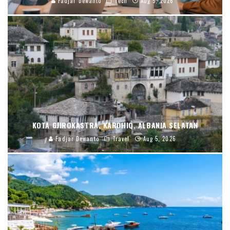
Fadjar Dewanto
Tech
Aug 5, 2026
KOTA GJIROKASTRA, KARDHIQ, ALBANIA SELATAN
Fadjar Dewanto
Travel
Aug 5, 2026