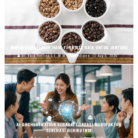
MINUM KOPI SETIAP HARI TERNYATA BAIK UNTUK JANTUNG
dr. Vera Herlina,S.E.,M.M.
Medicine
Aug 5, 2026
AI ORCHESTRATION SEBAGAI FONDASI MANUFAKTUR
GENERASI BERIKUTNYA