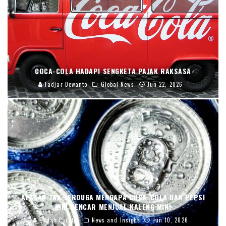
COCA-COLA HADAPI SENGKETA PAJAK RAKSASA
Fadjar Dewanto
Global News
Jun 22, 2026
ALASAN TAK TERDUGA MENGAPA COCA-COLA DAN PEPSI
KINI GENCAR MENJUAL KALENG MINI
Endah Caratri
News and Insight
Jun 10, 2026