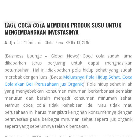
Home
Featured
LAGI, COCA COLA MEMBIDIK PRODUK SUSU UNTUK
MENGEMBANGKAN INVESTASINYA
blj.co.id
Featured
Global News
Oct 13, 2015
(Business Lounge – Global News) Coca cola sudah lama
dikabarkan terus berjuang untuk dapat menghasilkan
petumbuhan. Hal ini diakibatkan pola hidup sehat yang sudah
merebak dengan luas. (Baca:
Meluasnya Pola Hidup Sehat, Coca
Cola akan Beli Perusahaan Jus Organik
). Pola hidup sehat inilah
yang menyebabkan konsumen minuman berkarbonasi semakin
menurun dan beralih menjadi konsumen minuman sehat.
Namun coca cola tidak kehabisan ide. Mau tidak mau
perusahaan ini harus mengikuti keinginan konsumennya dengan
berinvestasi pada berbagai minuman sehat seperti jus organik
seperti yang sebelumnya telah diberitakan.