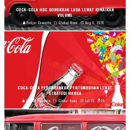
COCA-COLA HBC DONGKRAK LABA LEWAT KENAIKAN
VOLUME
Fadjar Dewanto
Global News
Aug 6, 2026
COCA-COLA PERTAHANKAN PERTUMBUHAN LEWAT
STRATEGI HARGA
Fadjar Dewanto
Global News
Jul 29, 2026