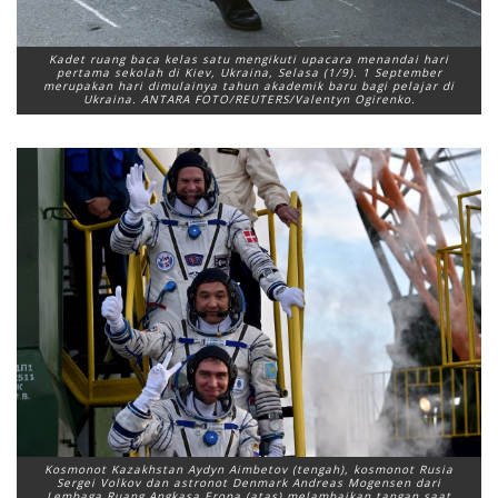
Kadet ruang baca kelas satu mengikuti upacara menandai hari
pertama sekolah di Kiev, Ukraina, Selasa (1/9). 1 September
merupakan hari dimulainya tahun akademik baru bagi pelajar di
Ukraina. ANTARA FOTO/REUTERS/Valentyn Ogirenko.
Kosmonot Kazakhstan Aydyn Aimbetov (tengah), kosmonot Rusia
Sergei Volkov dan astronot Denmark Andreas Mogensen dari
Lembaga Ruang Angkasa Eropa (atas) melambaikan tangan saat