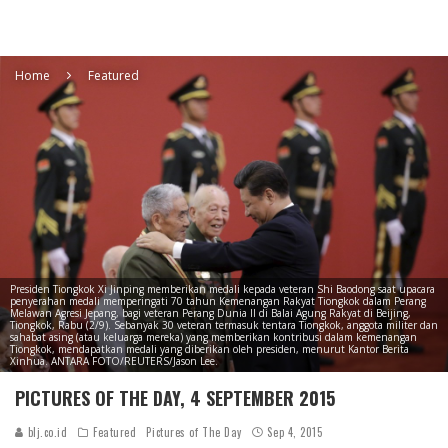
Home
Featured
Presiden Tiongkok Xi Jinping memberikan medali kepada veteran Shi Baodong saat upacara
penyerahan medali memperingati 70 tahun Kemenangan Rakyat Tiongkok dalam Perang
Melawan Agresi Jepang, bagi veteran Perang Dunia II di Balai Agung Rakyat di Beijing,
Tiongkok, Rabu (2/9). Sebanyak 30 veteran termasuk tentara Tiongkok, anggota militer dan
sahabat asing (atau keluarga mereka) yang memberikan kontribusi dalam kemenangan
Tiongkok, mendapatkan medali yang diberikan oleh presiden, menurut Kantor Berita
Xinhua. ANTARA FOTO/REUTERS/Jason Lee.
PICTURES OF THE DAY, 4 SEPTEMBER 2015
blj.co.id
Featured
Pictures of The Day
Sep 4, 2015