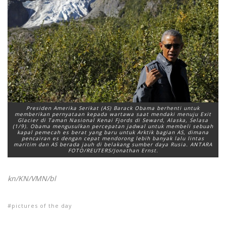
Presiden Amerika Serikat (AS) Barack Obama berhenti untuk
memberikan pernyataan kepada wartawa saat mendaki menuju Exit
Glacier di Taman Nasional Kenai Fjords di Seward, Alaska, Selasa
(1/9). Obama mengusulkan percepatan jadwal untuk membeli sebuah
kapal pemecah es berat yang baru untuk Arktik bagian AS, dimana
pencairan es dengan cepat mendorong lebih banyak lalu lintas
maritim dan AS berada jauh di belakang sumber daya Rusia. ANTARA
FOTO/REUTERS/Jonathan Ernst.
kn/KN/VMN/bl
pictures of the day