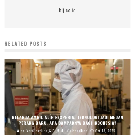
blj.co.id
RELATED POSTS
BELANDA AMBIL ALIH NEXPERIA: TEKNOLOGI JADI MEDAN
PERANG BARU, APA DAMPAKNYA BAGI INDONESIA?
dr. Vera Herlina,S.E.,M.M.
Headline
Oct 13, 2025