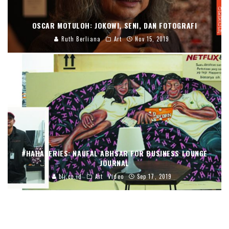
OSCAR MOTULOH: JOKOWI, SENI, DAN FOTOGRAFI
Ruth Berliana
Art
Nov 15, 2019
#HAHASERIES: NAUFAL ABHSAR FOR BUSINESS LOUNGE
JOURNAL
blj.co.id
Art
Video
Sep 17, 2019