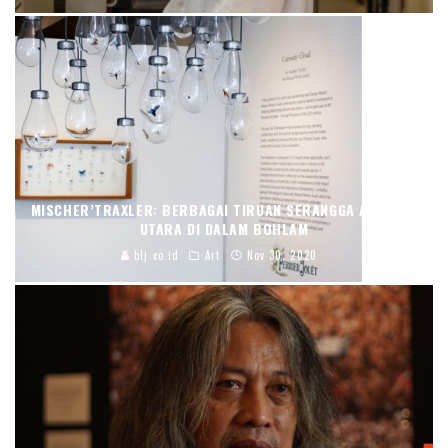
MISCHER’TRAXLER: BERBAGAI TIRUAN SERANGGA AMERIKA
UTARA DI DALAM BOHLAM
blj.co.id
Art
Nov 30, 2020