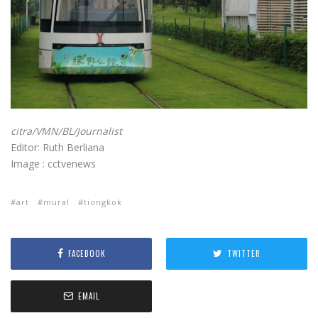
citra/VMN/BL/Journalist
Editor: Ruth Berliana
Image : cctvenews
art
mural
tiongkok
FACEBOOK
TWITTER
EMAIL