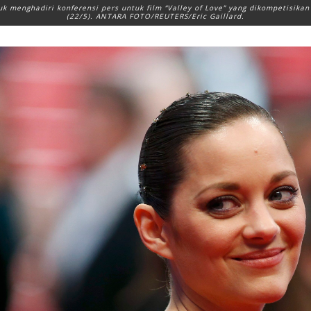
k menghadiri konferensi pers untuk film “Valley of Love” yang dikompetisikan 
(22/5). ANTARA FOTO/REUTERS/Eric Gaillard.