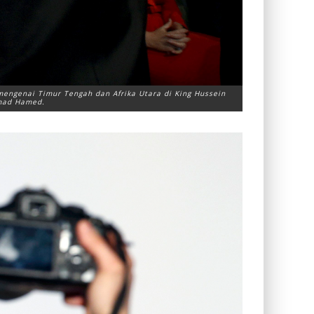
engenai Timur Tengah dan Afrika Utara di King Hussein
mmad Hamed.