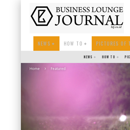
NEWS
HOW TO
PICTURES OF 
NEWS
HOW TO
PI
Home
Featured