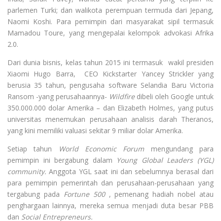
parlemen Turki; dan walikota perempuan termuda dari Jepang,
Naomi Koshi. Para pemimpin dari masyarakat sipil termasuk
Mamadou Toure, yang mengepalai kelompok advokasi Afrika
2.0.
Dari dunia bisnis, kelas tahun 2015 ini termasuk wakil presiden
Xiaomi Hugo Barra, CEO Kickstarter Yancey Strickler yang
berusia 35 tahun, pengusaha software Selandia Baru Victoria
Ransom -yang perusahaannya-
Wildfire
dibeli oleh Google untuk
350.000.000 dolar Amerika – dan Elizabeth Holmes, yang putus
universitas menemukan perusahaan analisis darah Theranos,
yang kini memiliki valuasi sekitar 9 miliar dolar Amerika.
Setiap tahun
World Economic Forum
mengundang para
pemimpin ini bergabung dalam
Young Global Leaders (YGL)
community.
Anggota YGL saat ini dan sebelumnya berasal dari
para pemimpin pemerintah dan perusahaan-perusahaan yang
tergabung pada
Fortune 500
, pemenang hadiah nobel atau
penghargaan lainnya, mereka semua menjadi duta besar PBB
dan
Social Entrepreneurs.