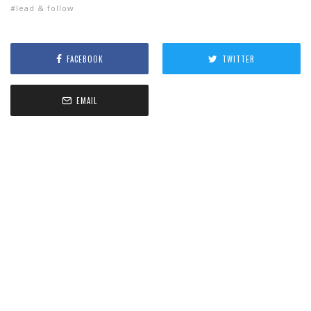
lead & follow
FACEBOOK
TWITTER
EMAIL