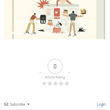
MEMBANGUN STRATEGI DIGITAL MARKETING YANG
TERINTEGRASI
Fadjar Dewanto
Marketing and Service
Aug 6, 2026
0
Article Rating
Subscribe
Login