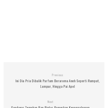
Previous
Ini Dia Pria Dibalik Parfum Beraroma Aneh Seperti Rumput,
Lumpur, Hingga Pai Apel
Next
Goodyear Temukan Ban Pintar Pamerkan Keunggulannya