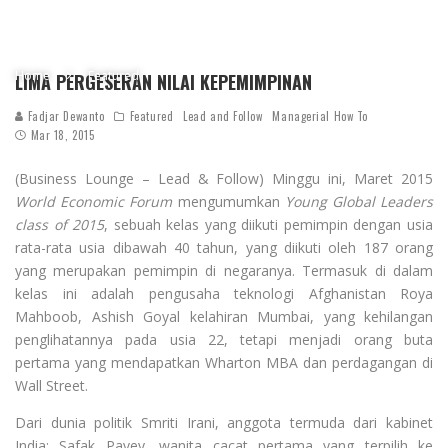
Home
Featured
LIMA PERGESERAN NILAI KEPEMIMPINAN
Fadjar Dewanto
Featured
Lead and Follow
Managerial How To
Mar 18, 2015
(Business Lounge – Lead & Follow) Minggu ini, Maret 2015
World Economic Forum
mengumumkan
Young Global Leaders
class of 2015
, sebuah kelas yang diikuti pemimpin dengan usia
rata-rata usia dibawah 40 tahun, yang diikuti oleh 187 orang
yang merupakan pemimpin di negaranya. Termasuk di dalam
kelas ini adalah pengusaha teknologi Afghanistan Roya
Mahboob, Ashish Goyal kelahiran Mumbai, yang kehilangan
penglihatannya pada usia 22, tetapi menjadi orang buta
pertama yang mendapatkan Wharton MBA dan perdagangan di
Wall Street.
Dari dunia politik Smriti Irani, anggota termuda dari kabinet
India; Safak Pavey, wanita cacat pertama yang terpilih ke