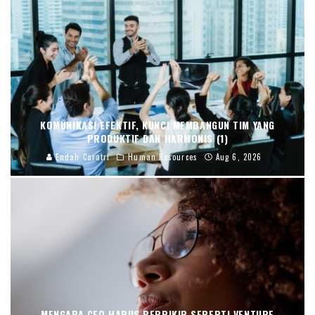
KOMUNIKASI EFEKTIF, KUNCI MEMBANGUN TIM YANG
PRODUKTIF DAN HARMONIS (1)
Endah Caratri
Human Resources
Aug 6, 2026
MENGAPA CEO HARUS BERPIKIR SEPERTI VENTURE