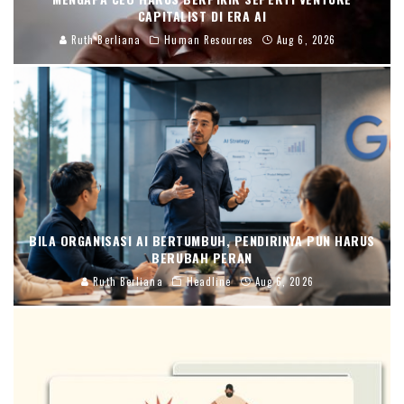
CAPITALIST DI ERA AI
Ruth Berliana
Human Resources
Aug 6, 2026
BILA ORGANISASI AI BERTUMBUH, PENDIRINYA PUN HARUS
BERUBAH PERAN
Ruth Berliana
Headline
Aug 6, 2026